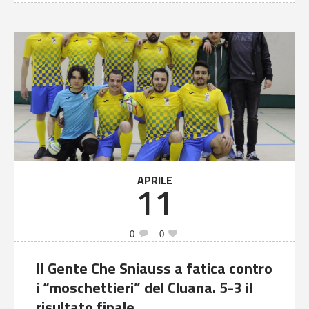
APRILE
11
0
0
Il Gente Che Sniauss a fatica contro
i “moschettieri” del Cluana. 5-3 il
risultato finale