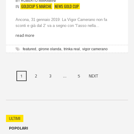
BY
ROBERTO MARABINI
GOLDCUP 5 MARCHE
NEWS GOLD CUP
IN
Ancona, 31 gennaio 2019: La Vigor Camerano non fa
sconti e già dal 2’ va a segno con “l’asso nella...
read more
,
,
,
featured
girone olanda
trinka real
vigor camerano
1
2
3
…
5
NEXT
ULTIMI
POPOLARI