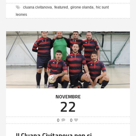
,
,
,
cluana civitanova
featured
girone olanda
hic sunt
leones
NOVEMBRE
22
0
0
Il Cluana Civitanova non si