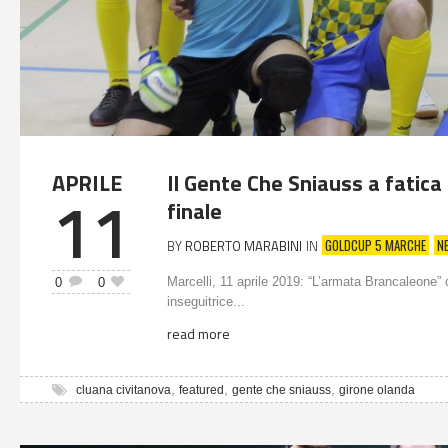
APRILE
Il Gente Che Sniauss a fatica 
11
finale
GOLDCUP 5 MARCHE
N
BY
ROBERTO MARABINI
IN
Marcelli, 11 aprile 2019: “L’armata Brancaleone” 
0
0
inseguitrice...
read more
,
,
,
cluana civitanova
featured
gente che sniauss
girone olanda