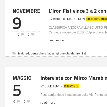
NOVEMBRE
L’Iron Fist vince 3 a 2 con
9
GOLDCUP 5 MAR
BY
ROBERTO MARABINI
IN
CLASSIFICA ANCORA ALL’ASCIUTTO P
Osimo, 9 novembre 2018: Colpiscono subi
0
0
read more
,
,
,
featured
gente che sniauss
girone olanda
iron fist
MAGGIO
Intervista con Mirco Marabin
5
INTERVISTE
BY
GOLD CUP
IN
Post partita dopo il successo sulla Vis Penta s
0
0
read more