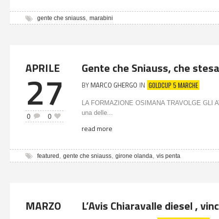
,
gente che sniauss
marabini
APRILE
Gente che Sniauss, che stesa 
27
GOLDCUP 5 MARCHE
BY
MARCO GHERGO
IN
LA FORMAZIONE OSIMANA TRAVOLGE GLI AVVER
una delle...
0
0
read more
,
,
,
featured
gente che sniauss
girone olanda
vis penta
MARZO
L’Avis Chiaravalle diesel , vin