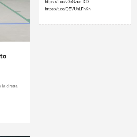
https://t.co/v0eGzumIC0
https://t.co/QEVUhLFnKn
ato
 la diretta