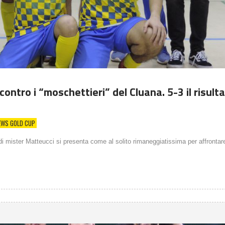
contro i “moschettieri” del Cluana. 5-3 il risult
EWS GOLD CUP
di mister Matteucci si presenta come al solito rimaneggiatissima per affrontare