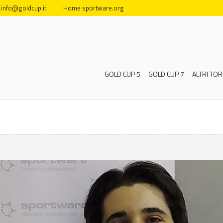
info@goldcup.it
Home sportware.org
GOLD CUP 5
GOLD CUP 7
ALTRI TOR