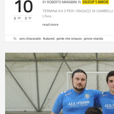
10
GOLDCUP 5 MARCHE
BY
ROBERTO MARABINI
IN
TERMINA 8 A 3 PER I RAGAZZI DI GAMBELLI.
L’Avis...
0
0
read more
,
,
,
avis chiaravalle
featured
gente che sniauss
girone olanda