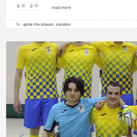
0
0
read more
,
gente che sniauss
marabini