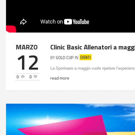
MARZO
Clinic Basic Allenatori a mag
12
EVENTI
BY
GOLD CUP
IN
La Sportware a maggio vuole ripetere l’esperienza
0
0
read more