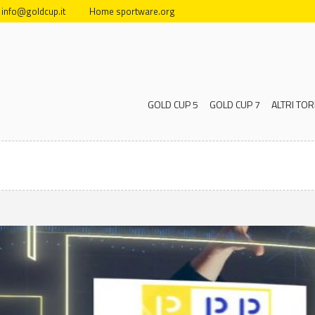
info@goldcup.it
Home sportware.org
GOLD CUP 5
GOLD CUP 7
ALTRI TOR