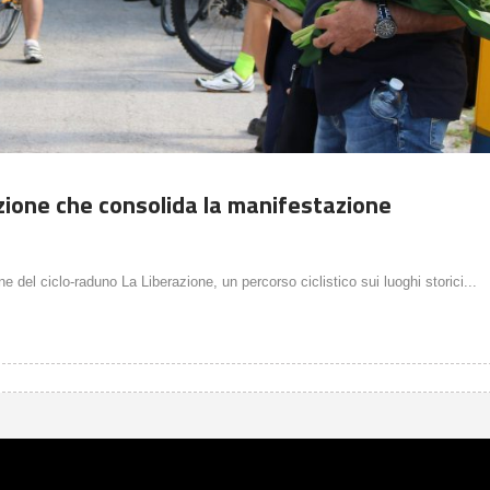
zione che consolida la manifestazione
ne del ciclo-raduno La Liberazione, un percorso ciclistico sui luoghi storici...