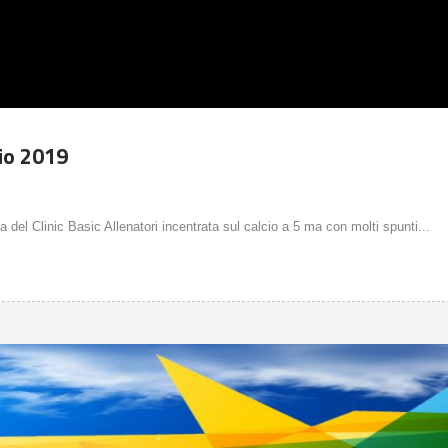
gio 2019
 del Clinic Basic Allenatori incentrata sul calcio a 5 ma con molti spunti...