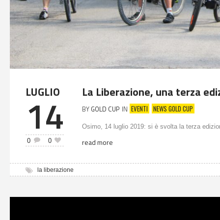
LUGLIO
La Liberazione, una terza edi
14
EVENTI
NEWS GOLD CUP
BY
GOLD CUP
IN
Osimo, 14 luglio 2019: si è svolta la terza edizio
0
0
read more
la liberazione