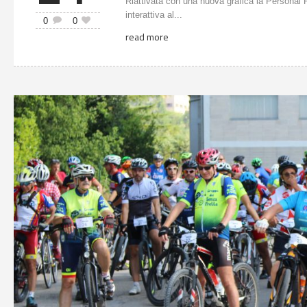
Riattivata con una nuova grafica la Personal 
interattiva al...
0
0
read more