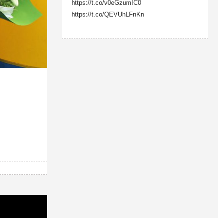
https://t.co/v0eGzumIC0
https://t.co/QEVUhLFnKn