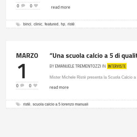
0
0
read more
,
,
,
,
binci
clinic
featured
hp
ristè
MARZO
“Una scuola calcio a 5 di quali
1
INTERVISTE
BY
EMANUELE TREMENTOZZI
IN
Mister Michele Ristè presenta la Scuola Calcio a
0
0
read more
,
ristè
scuola calcio a 5 lorenzo manuali