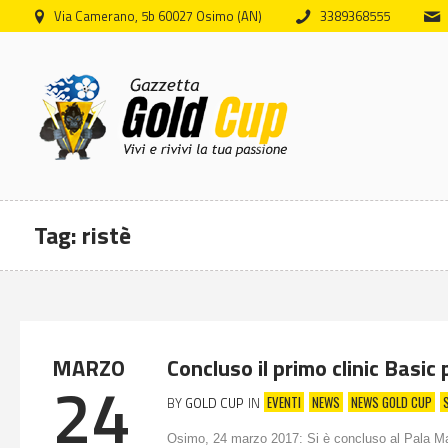
Via Camerano, 5b 60027 Osimo (AN)
3389368555
Tag:
ristè
MARZO
Concluso il primo clinic Basic 
24
EVENTI
NEWS
NEWS GOLD CUP
BY
GOLD CUP
IN
Osimo, 24 marzo 2017: Si è concluso al Pala Manu