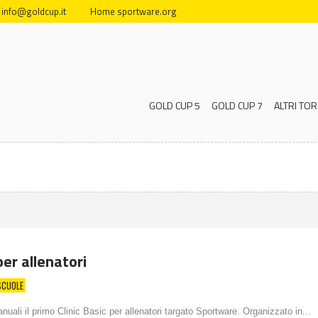
info@goldcup.it
Home sportware.org
GOLD CUP 5
GOLD CUP 7
ALTRI TOR
per allenatori
SCUOLE
ali il primo Clinic Basic per allenatori targato Sportware. Organizzato in...