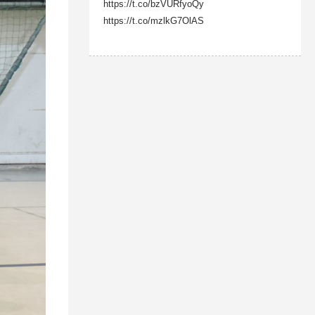
https://t.co/bzVURfyoQy
https://t.co/mzlkG7OlAS