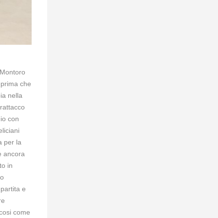
l Montoro
8 prima che
ia nella
trattacco
gio con
liciani
a per la
 è ancora
to in
no
partita e
re
 cosi come