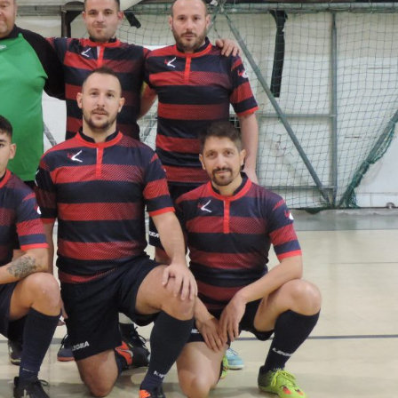
https://t.co/v0eGzumIC0
https://t.co/QEVUhLFnKn