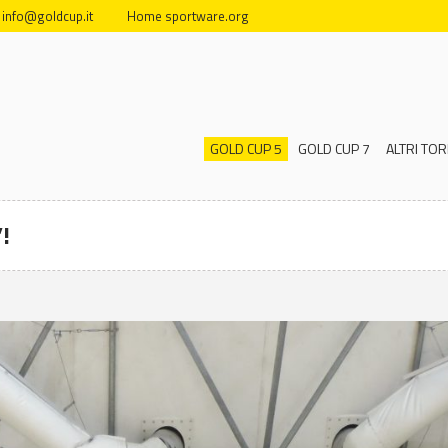
info@goldcup.it
Home sportware.org
GOLD CUP 5
GOLD CUP 7
ALTRI TOR
!