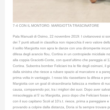
7-4 CON IL MONTORO. MARGIOTTA TRASCINATORE
Pala Manuali di Osimo, 22 novembre 2019: I civitanovesi si sono
dei 7 punti attuali in classifica non rispecchia il vero valore 
il solito Margiotta non apra le danze con una dirompente incur
difesa degli arancio flou, Cortina in un contropiede micidiale no
alla coppia Graciotti-Conte, con quest’ultimo che pareggia al 1
Cortina. Subentra bomber Feliciani tra le file degli osimani, il 
dalla sinistra che riesce a rubare spazio al marcatore e a pareg
prima volta in vantaggio. I rosso blu riassettano la difesa e p
Margiotta con un goal di straordinaria fattezza a mettere di nuov
causa, comparendo poi, tra i migliori dei suoi. Dopo aver salvat
miracoleggia al 5’ su Margiotta, poco dopo che Feliciani fosse r
con il suo capitano Scoli al 10’s.t. riesce, prima a pareggiare 
provando a colpire dalla distanza, Doria si fa sempre trovare p