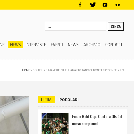
CERCA
NEI
NEWS
INTERVISTE
EVENTI
NEWS
ARCHIVIO
CONTATTI
HOME
/
GOLDCUP 5 MARCHE
/
IL CLUANA CIVITANOVA NON SI NASCONDE PIU’!
ULTIMI
POPOLARI
Finale Gold Cup: Cantera Gls è il
nuovo campione!