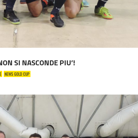
NON SI NASCONDE PIU’!
E
NEWS GOLD CUP
4 ANNI AGO
Promo 30° edizione Campi