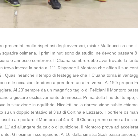
 presentati molto rispettosi degli avversari, mister Matteucci sa che i
della squadra osimana. I primi minuti sono da studio, ne devono passare 
sione e annesso sombrero. Il Cluana sembrerebbe aver trovato la ferito
n trova invece la porta al 11’. Risponde il Montoro che affida il suo con
2’. Quasi neanche il tempo di festeggiare che il Cluana torna in vantag
gioco e le occasioni tendono a prendere un altro verso. Al 19’è proprio Fe
giare. Al 23’ sempre da un magnifico taglio di Feliciani il Montoro pass
rovano a giocare esclusivamente di rimessa. Prima della fine del tempo,
o la situazione in equilibrio. Nicoletti nella ripresa viene subito chiama
o su un doppio tentativo al 3’s.t di Cortina e Lazzaro, il portiere osima
iuscito a riportare il Montoro sul 4 a 3 . Il Cluana preme come ad inizio 
e al 11’ ad allungare da calcio di punizione. Il Montoro prova ad accelera
ronto. Gli osimani scompaiono. Al 16’ dalla sinistra Scoli passa ancora,