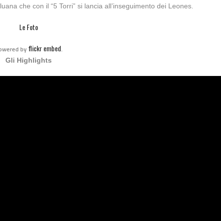
 Cluana che con il “5 Torri” si lancia all’inseguimento dei Leones.
Le Foto
flickr embed
owered by
.
Gli Highlights