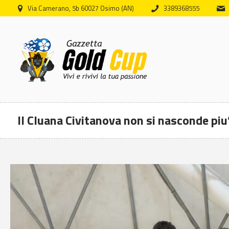
Via Camerano, 5b 60027 Osimo (AN)
3389368555
Il Cluana Civitanova non si nasconde piu’
https://www.ilancashire.co.uk