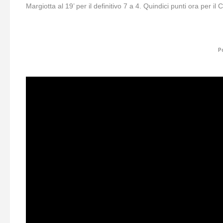
Margiotta al 19’ per il definitivo 7 a 4. Quindici punti ora per il
P