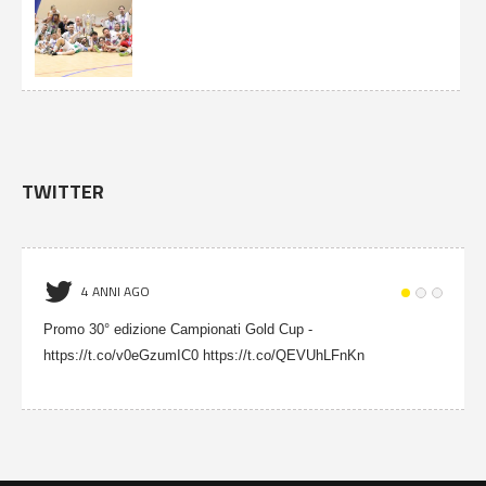
TWITTER
4 ANNI AGO
Promo 30° edizione Campionati Gold Cup -
https://t.co/v0eGzumIC0 https://t.co/QEVUhLFnKn