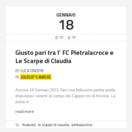
GENNAIO
18
0
0
Giusto pari tra l’ FC Pietralacroce e
Le Scarpe di Claudia
BY
LUCA ONOFRI
GOLDCUP 5 MARCHE
IN
Ancona 19 Gennaio 2013: Non una belissima partita quella
disputatasi venerdì al campo dei Cappuccini di Ancona. La
posta in...
read more
,
,
featured
le scarpe di claudia
pietralacroce