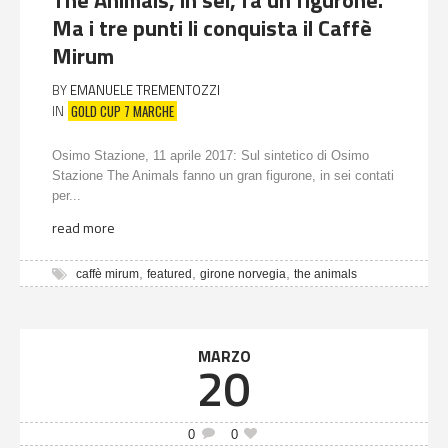
The Animals, in sei, fa un figurone.
Ma i tre punti li conquista il Caffè
Mirum
BY
EMANUELE TREMENTOZZI
GOLD CUP 7 MARCHE
IN
Osimo Stazione, 11 aprile 2017: Sul sintetico di Osimo
Stazione The Animals fanno un gran figurone, in sei contati
per...
read more
,
,
,
caffè mirum
featured
girone norvegia
the animals
MARZO
20
0
0