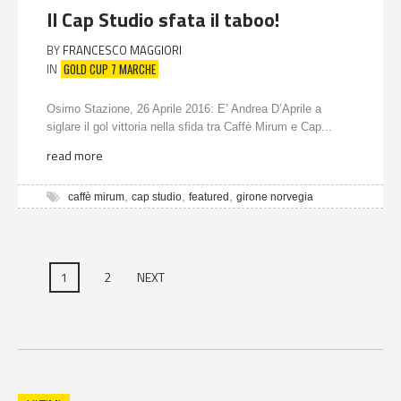
Il Cap Studio sfata il taboo!
BY
FRANCESCO MAGGIORI
GOLD CUP 7 MARCHE
IN
Osimo Stazione, 26 Aprile 2016: E’ Andrea D’Aprile a
siglare il gol vittoria nella sfida tra Caffè Mirum e Cap...
read more
,
,
,
caffè mirum
cap studio
featured
girone norvegia
1
2
NEXT