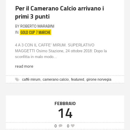
Per il Camerano Calcio arrivano i
primi 3 punti
BY
ROBERTO MARABINI
GOLD CUP 7 MARCHE
IN
4 A 3 CON IL CAFFE’ MIRUM. SUPERLATIVO
MAGGETTI Osimo Stazione, 24 ottobre 2018: Dopo la
sconfitta in malo modo...
read more
,
,
,
caffè mirum
camerano calcio
featured
girone norvegia
FEBBRAIO
14
0
0