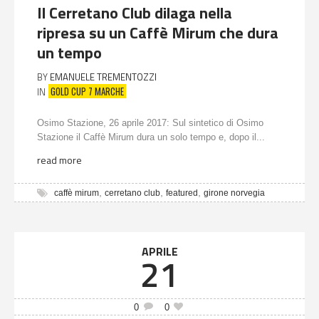
Il Cerretano Club dilaga nella
ripresa su un Caffè Mirum che dura
un tempo
BY
EMANUELE TREMENTOZZI
GOLD CUP 7 MARCHE
IN
Osimo Stazione, 26 aprile 2017: Sul sintetico di Osimo
Stazione il Caffè Mirum dura un solo tempo e, dopo il...
read more
,
,
,
caffè mirum
cerretano club
featured
girone norvegia
APRILE
21
0
0