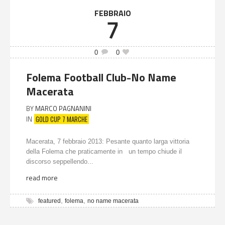
FEBBRAIO
7
0
0
Folema Football Club-No Name
Macerata
BY
MARCO PAGNANINI
GOLD CUP 7 MARCHE
IN
Macerata, 7 febbraio 2013: Pesante quanto larga vittoria
della Folema che praticamente in un tempo chiude il
discorso seppellendo...
read more
,
,
featured
folema
no name macerata