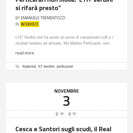
si rifarà presto”
BY
EMANUELE TREMENTOZZI
INTERVISTE
IN
L’H7 Verdini non ha avuto un avvio di campionato soft e i
risultati tardano ad arrivare. Ma Matteo Perticarari, uno...
read more
,
,
featured
h7 verdini
perticarari
NOVEMBRE
3
0
0
Cesca e Santori sugli scudi, il Real