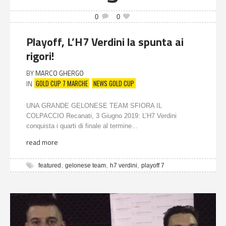
0
0
Playoff, L’H7 Verdini la spunta ai
rigori!
BY
MARCO GHERGO
GOLD CUP 7 MARCHE
NEWS GOLD CUP
IN
UNA GRANDE GELONESE TEAM SFIORA IL
COLPACCIO Recanati, 3 Giugno 2019: L’H7 Verdini
conquista i quarti di finale al termine...
read more
,
,
,
featured
gelonese team
h7 verdini
playoff 7