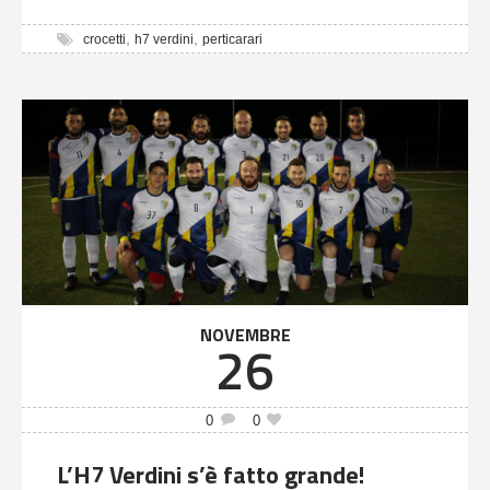
,
,
crocetti
h7 verdini
perticarari
NOVEMBRE
26
0
0
L’H7 Verdini s’è fatto grande!