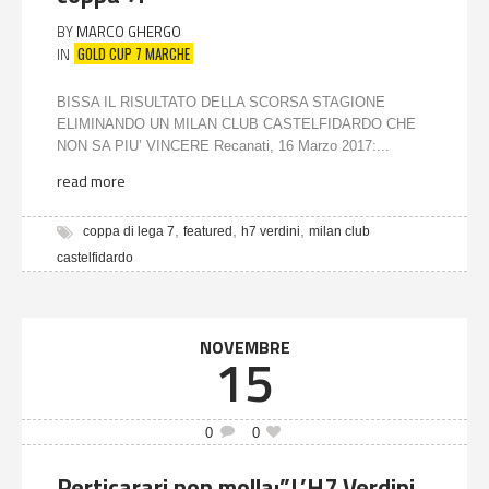
BY
MARCO GHERGO
GOLD CUP 7 MARCHE
IN
BISSA IL RISULTATO DELLA SCORSA STAGIONE
ELIMINANDO UN MILAN CLUB CASTELFIDARDO CHE
NON SA PIU’ VINCERE Recanati, 16 Marzo 2017:...
read more
,
,
,
coppa di lega 7
featured
h7 verdini
milan club
castelfidardo
NOVEMBRE
15
0
0
Perticarari non molla:”L’H7 Verdini