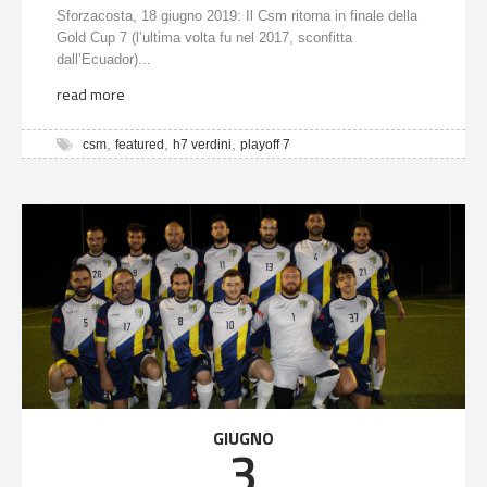
Sforzacosta, 18 giugno 2019: Il Csm ritorna in finale della
Gold Cup 7 (l’ultima volta fu nel 2017, sconfitta
dall’Ecuador)...
read more
,
,
,
csm
featured
h7 verdini
playoff 7
GIUGNO
3