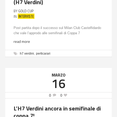
(H7 Verdini)
BY
GOLD CUP
INTERVISTE
IN
Post partita dopo il successo sul Milan Club Castelfidardo
che vale l’approdo alle semifinali di Coppa 7
read more
,
h7 verdini
perticarari
MARZO
16
0
0
L’H7 Verdini ancora in semifinale di
coppa 7!