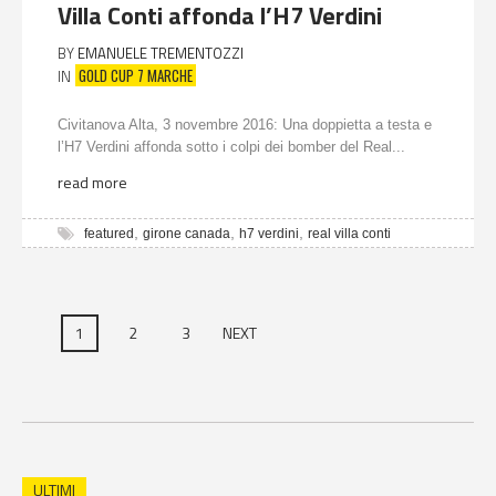
Villa Conti affonda l’H7 Verdini
BY
EMANUELE TREMENTOZZI
GOLD CUP 7 MARCHE
IN
Civitanova Alta, 3 novembre 2016: Una doppietta a testa e
l’H7 Verdini affonda sotto i colpi dei bomber del Real...
read more
,
,
,
featured
girone canada
h7 verdini
real villa conti
1
2
3
NEXT
ULTIMI