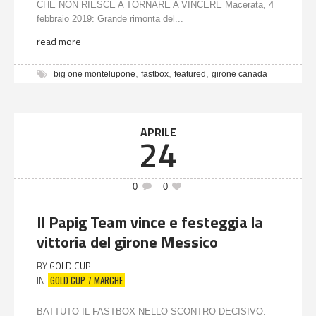
CHE NON RIESCE A TORNARE A VINCERE Macerata, 4
febbraio 2019: Grande rimonta del...
read more
,
,
,
big one montelupone
fastbox
featured
girone canada
APRILE
24
0
0
Il Papig Team vince e festeggia la
vittoria del girone Messico
BY
GOLD CUP
GOLD CUP 7 MARCHE
IN
BATTUTO IL FASTBOX NELLO SCONTRO DECISIVO.