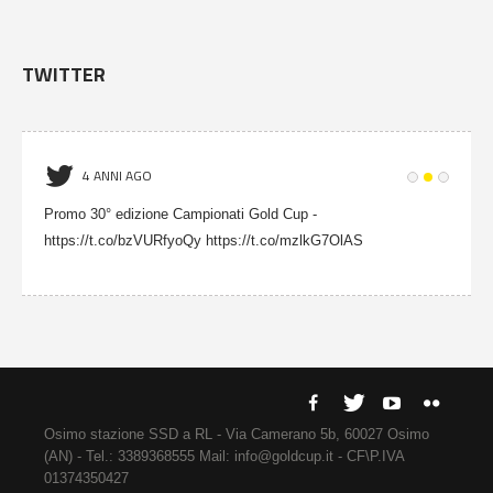
TWITTER
4 ANNI AGO
Promo 30° edizione Campionati Gold Cup -
https://t.co/bzVURfyoQy https://t.co/mzlkG7OlAS
Osimo stazione SSD a RL - Via Camerano 5b, 60027 Osimo
(AN) - Tel.: 3389368555 Mail: info@goldcup.it - CF\P.IVA
01374350427