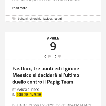
Post partita dopo il successo sul Bar La Chimera
read more
,
,
,
bajrami
chierchia
fastbox
tartari
APRILE
9
0
0
Fastbox, tre punti ed il girone
Messico si deciderà all’ultimo
duello contro il Papig Team
BY
MARCO GHERGO
GOLD CUP 7 MARCHE
IN
BATTUTO UN BAR LA CHIMERA CHE RISCHIA DI NON