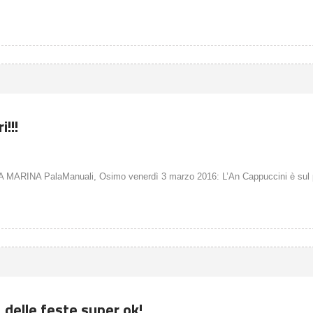
!!!
INA PalaManuali, Osimo venerdì 3 marzo 2016: L’An Cappuccini è sul p
a delle feste super ok!