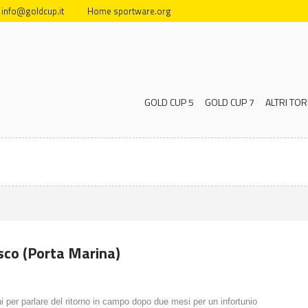
info@goldcup.it
Home sportware.org
GOLD CUP 5
GOLD CUP 7
ALTRI TOR
sco (Porta Marina)
i per parlare del ritorno in campo dopo due mesi per un infortunio