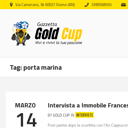
Via Camerano, 5b 60027 Osimo (AN)
3389368555
Tag:
porta marina
MARZO
Intervista a Immobile France
14
INTERVISTE
BY
GOLD CUP
IN
Post partita dopo la sconfitta con l’An Cappuccin