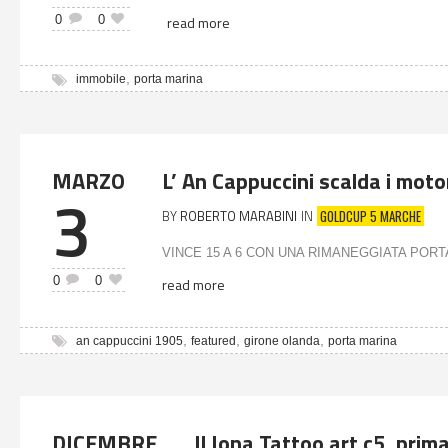
0
0
read more
,
immobile
porta marina
MARZO
L’ An Cappuccini scalda i motori
3
GOLDCUP 5 MARCHE
BY
ROBERTO MARABINI
IN
VINCE 15 A 6 CON UNA RIMANEGGIATA PORTA MAR
0
0
read more
,
,
,
an cappuccini 1905
featured
girone olanda
porta marina
DICEMBRE
Il Jona Tattoo art c5, prim