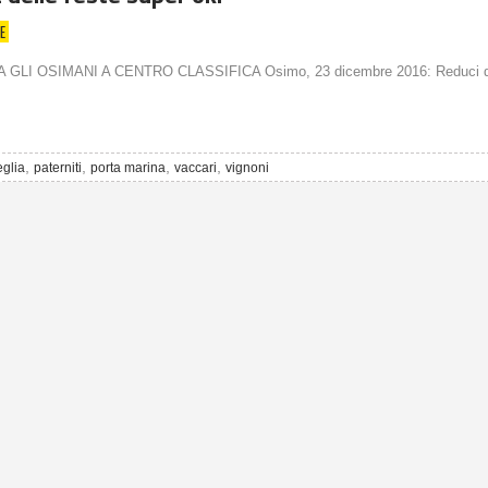
E
 GLI OSIMANI A CENTRO CLASSIFICA Osimo, 23 dicembre 2016: Reduci d
,
,
,
,
glia
paterniti
porta marina
vaccari
vignoni