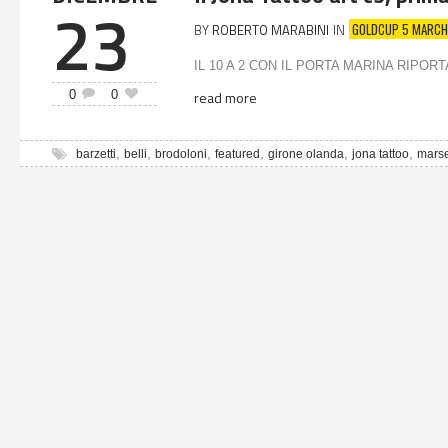
23
GOLDCUP 5 MARCH
BY
ROBERTO MARABINI
IN
IL 10 A 2 CON IL PORTA MARINA RIPORTA
0
0
read more
,
,
,
,
,
,
barzetti
belli
brodoloni
featured
girone olanda
jona tattoo
marse