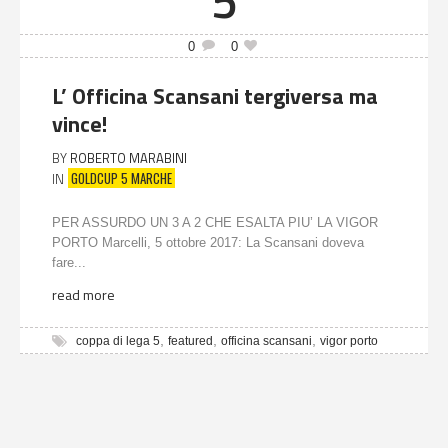
5
0
0
L’ Officina Scansani tergiversa ma
vince!
BY
ROBERTO MARABINI
GOLDCUP 5 MARCHE
IN
PER ASSURDO UN 3 A 2 CHE ESALTA PIU’ LA VIGOR
PORTO Marcelli, 5 ottobre 2017: La Scansani doveva
fare...
read more
,
,
,
coppa di lega 5
featured
officina scansani
vigor porto