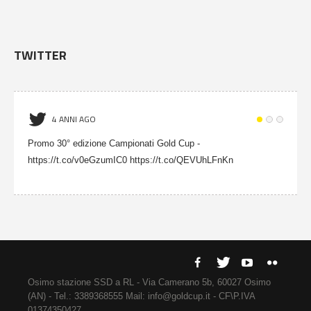
TWITTER
4 ANNI AGO
Promo 30° edizione Campionati Gold Cup -
https://t.co/v0eGzumIC0 https://t.co/QEVUhLFnKn
Osimo stazione SSD a RL - Via Camerano 5b, 60027 Osimo
(AN) - Tel.: 3389368555 Mail: info@goldcup.it - CF\P.IVA
01374350427