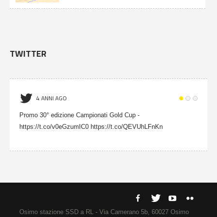
TWITTER
4 ANNI AGO
Promo 30° edizione Campionati Gold Cup -
https://t.co/v0eGzumIC0 https://t.co/QEVUhLFnKn
Osimo stazione SSD a RL - Via Camerano 5b, 60027 Osimo