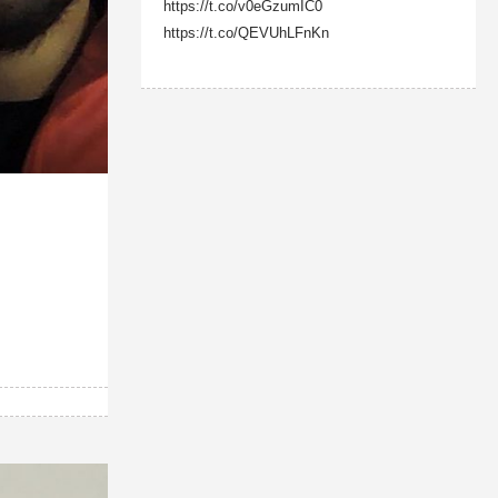
https://t.co/v0eGzumIC0
https://t.co/QEVUhLFnKn