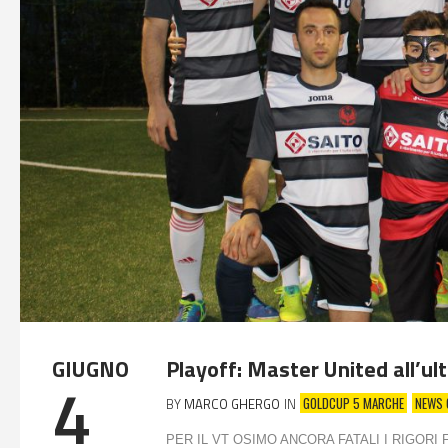
GIUGNO
Playoff: Master United all’ult
4
GOLDCUP 5 MARCHE
NEWS 
BY
MARCO GHERGO
IN
PER IL VT OSIMO ANCORA FATALI I RIGORI 