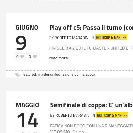
GIUGNO
Play off c5: Passa il turno (
9
GOLDCUP 5 MARCHE
BY
ROBERTO MARABINI
IN
FINISCE 3 A 2 ED IL FC MASTER UNITED E’ FUO
0
0
read more
,
,
featured
master united
salone ud marzocca
MAGGIO
Semifinale di coppa: E’ un’al
14
GOLDCUP 5 MARCHE
BY
ROBERTO MARABINI
IN
FATICA NON POCO CON UNA RIMANEGGIATA 
V.T.OSIMO. Osimo,...