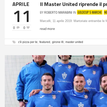
APRILE
Il Master United riprende il p
11
GOLDCUP 5 MARCHE
N
BY
ROBERTO MARABINI
IN
Marcelli, 11 aprile 2019: Martoriate entrambe le f
0
0
read more
,
,
,
c'è pizza per te
featured
girone l8
master united