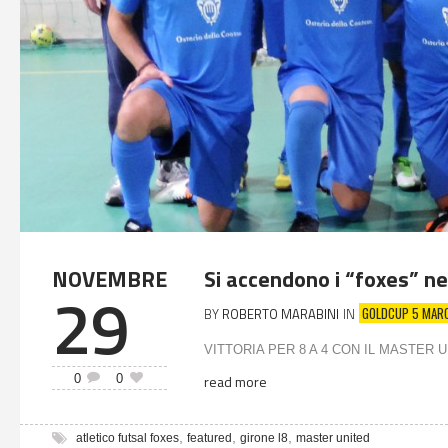
NOVEMBRE
Si accendono i “foxes” n
29
GOLDCUP 5 MAR
BY
ROBERTO MARABINI
IN
VITTORIA PER 8 A 4 CON IL MASTER UNIT
0
0
read more
,
,
,
atletico futsal foxes
featured
girone l8
master united