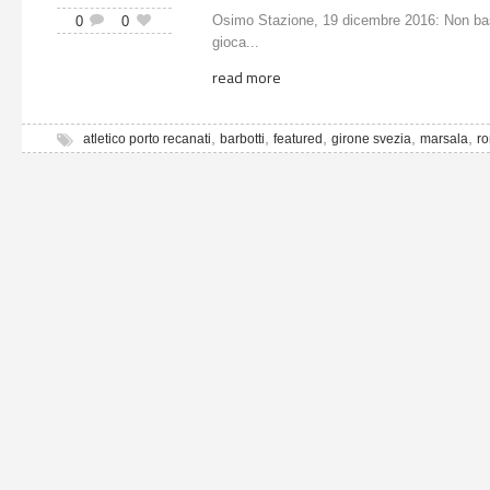
Osimo Stazione, 19 dicembre 2016: Non bast
0
0
gioca...
read more
,
,
,
,
,
atletico porto recanati
barbotti
featured
girone svezia
marsala
ro