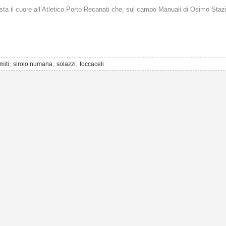
a il cuore all’Atletico Porto Recanati che, sul campo Manuali di Osimo Staz
,
,
,
miti
sirolo numana
solazzi
toccaceli