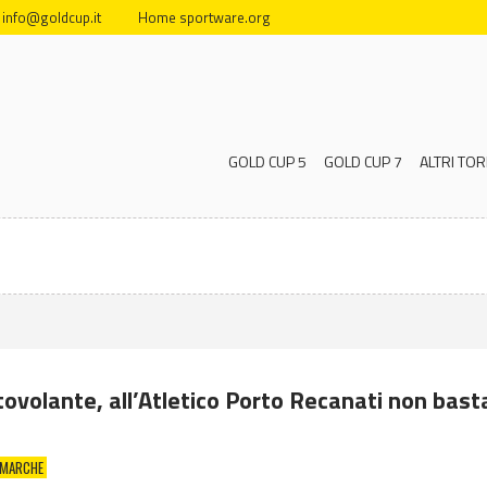
info@goldcup.it
Home sportware.org
GOLD CUP 5
GOLD CUP 7
ALTRI TOR
ovolante, all’Atletico Porto Recanati non basta
 MARCHE