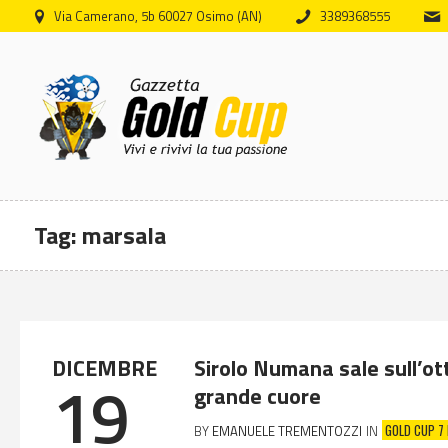
Via Camerano, 5b 60027 Osimo (AN)
3389368555
Tag:
marsala
DICEMBRE
Sirolo Numana sale sull’ott
19
grande cuore
GOLD CUP 7
BY
EMANUELE TREMENTOZZI
IN