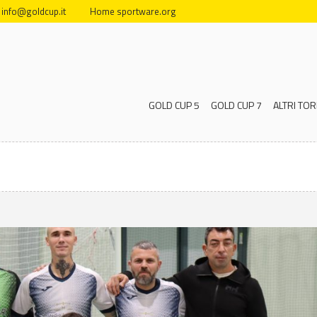
info@goldcup.it
Home sportware.org
GOLD CUP 5
GOLD CUP 7
ALTRI TOR