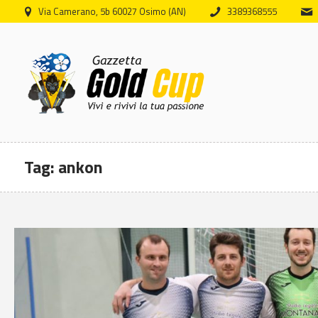
Via Camerano, 5b 60027 Osimo (AN)
3389368555
Tag:
ankon