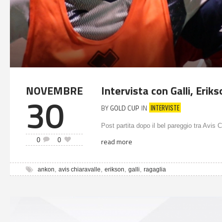
NOVEMBRE
Intervista con Galli, Erik
30
INTERVISTE
BY
GOLD CUP
IN
Post partita dopo il bel pareggio tra Avis 
0
0
read more
,
,
,
,
ankon
avis chiaravalle
erikson
galli
ragaglia