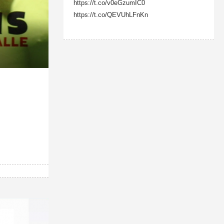
https://t.co/v0eGzumIC0
https://t.co/QEVUhLFnKn