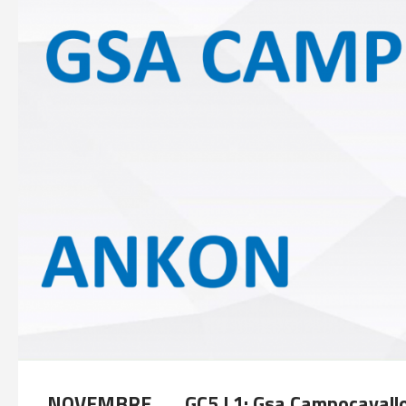
NOVEMBRE
GC5 L1: Gsa Campocavallo