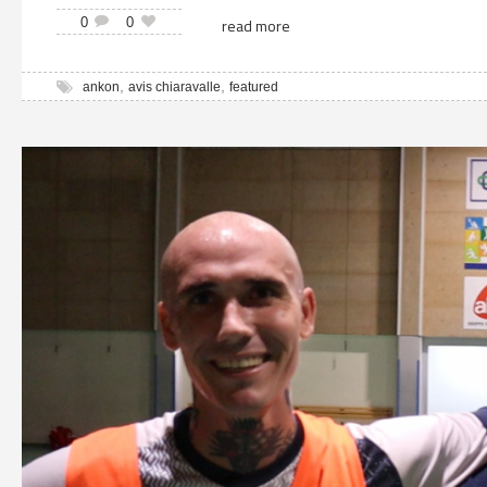
0
0
read more
,
,
ankon
avis chiaravalle
featured