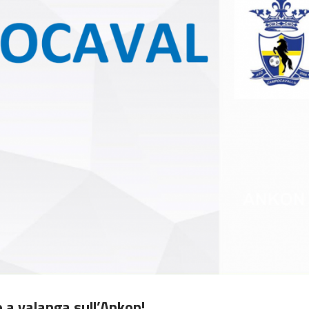
 a valanga sull’Ankon!