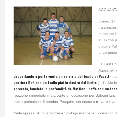
AGGUANTA
Osimo, 17 
tra concorr
mantiene il
1905 che pi
giocarsi l’
terzo posto
La Fast Ene
Agostinelli
depositando a porta vuota un servizio dal fondo di Pacetti
. L
portiere Refi con un facile piatto destro dal limite
(1-1). Ma la
sprecata, lanciato in profondità da Mattioni, beffa con un tocc
reazione immediata ma a parte un’occasione per Baleani lanciato
molto pericoloso. Il bomber Pasquini non riesce a trovare il va
Nella ripresa l’Autocarrozzeria Strologo mantiene il comando 