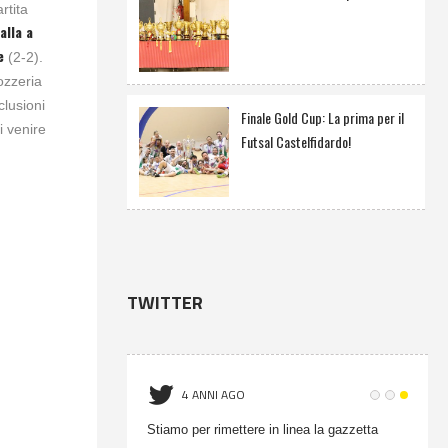
rtita
alla a
e
(2-2).
ozzeria
clusioni
Finale Gold Cup: La prima per il
i venire
Futsal Castelfidardo!
TWITTER
4 ANNI AGO
onati Gold Cup -
Stiamo per rimettere in linea la gazzetta