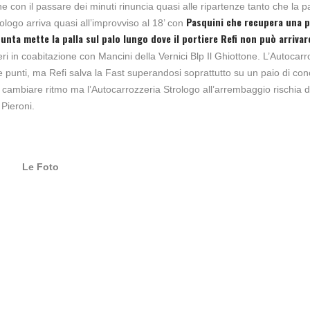
e con il passare dei minuti rinuncia quasi alle ripartenze tanto che la pa
Pasquini che recupera una p
ologo arriva quasi all’improvviso al 18’ con
punta mette la palla sul palo lungo dove il portiere Refi non può arrivar
ri in coabitazione con Mancini della Vernici Blp Il Ghiottone. L’Autocarr
re punti, ma Refi salva la Fast superandosi soprattutto su un paio di con
a cambiare ritmo ma l’Autocarrozzeria Strologo all’arrembaggio rischia d
Pieroni.
Le Foto
4 ANNI AGO
4 ANNI AGO
romo 30° edizione Campionati Gold Cup -
Promo 30° edizione Campi