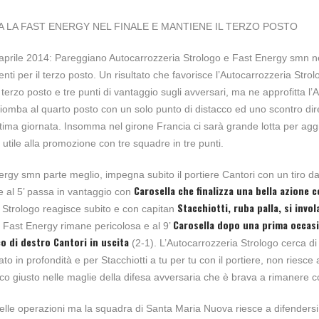
 LA FAST ENERGY NEL FINALE E MANTIENE IL TERZO POSTO
aprile 2014: Pareggiano Autocarrozzeria Strologo e Fast Energy smn ne
enti per il terzo posto. Un risultato che favorisce l’Autocarrozzeria Stro
 terzo posto e tre punti di vantaggio sugli avversari, ma ne approfitta l
omba al quarto posto con un solo punto di distacco ed uno scontro dir
ultima giornata. Insomma nel girone Francia ci sarà grande lotta per aggiu
 utile alla promozione con tre squadre in tre punti.
rgy smn parte meglio, impegna subito il portiere Cantori con un tiro da 
Carosella che finalizza una bella azione c
 e al 5’ passa in vantaggio con
Stacchiotti, ruba palla, si invola
a Strologo reagisce subito e con capitan
Carosella dopo una prima occas
 Fast Energy rimane pericolosa e al 9’
o di destro Cantori in uscita
(2-1). L’Autocarrozzeria Strologo cerca di
 in profondità e per Stacchiotti a tu per tu con il portiere, non riesce 
rco giusto nelle maglie della difesa avversaria che è brava a rimanere 
delle operazioni ma la squadra di Santa Maria Nuova riesce a difenders