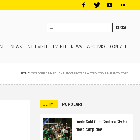
CERCA
NEI
NEWS
INTERVISTE
EVENTI
NEWS
ARCHIVIO
CONTATTI
HOME
/
GOLDCUP 5 MARCHE
/
AUTOCARROZZERIA STROLOGO, UN PUNTO D’ORO!
ULTIMI
POPOLARI
Finale Gold Cup: Cantera Gls è il
nuovo campione!