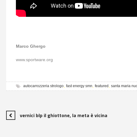
Marco Ghergo
www.sportware.org
,
,
,
autocarrozzeria strologo
fast energy smn
featured
santa maria nu
vernici blp il ghiottone, la meta è vicina