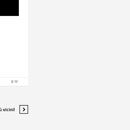
0
 vicini!