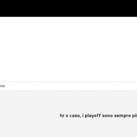
ova
hr x caso, i playoff sono sempre più