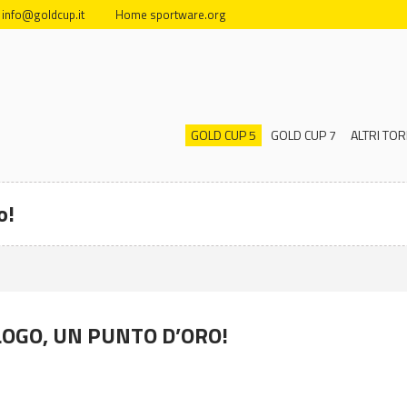
info@goldcup.it
Home sportware.org
GOLD CUP 5
GOLD CUP 7
ALTRI TOR
o!
OGO, UN PUNTO D’ORO!