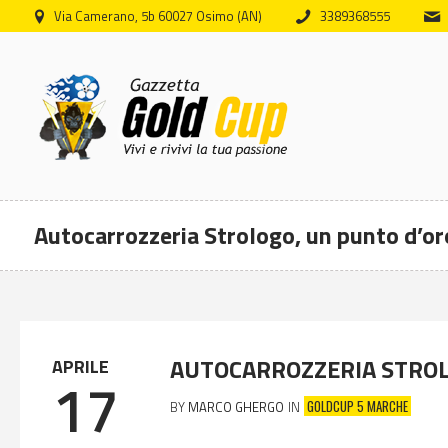
Via Camerano, 5b 60027 Osimo (AN)
3389368555
Autocarrozzeria Strologo, un punto d’or
AUTOCARROZZERIA STROL
APRILE
17
GOLDCUP 5 MARCHE
BY
MARCO GHERGO
IN