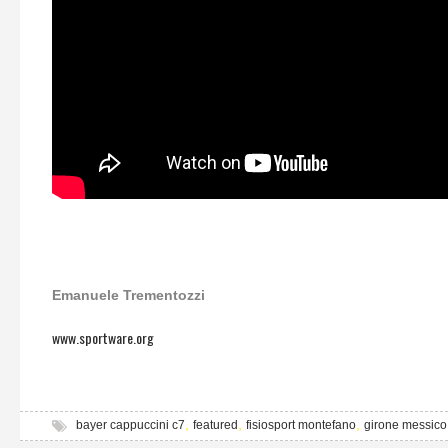
Emanuele Trementozzi
www.sportware.org
,
,
,
bayer cappuccini c7
featured
fisiosport montefano
girone messico