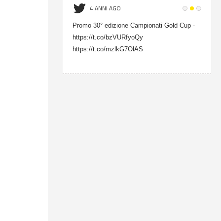
4 ANNI AGO
onati Gold Cup -
Promo 30° edizione Campionati Gold Cup -
https://t.co/bzVURfyoQy
https://t.co/mzlkG7OlAS