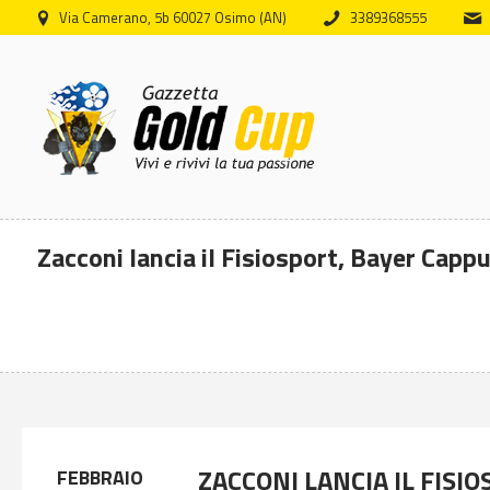
Via Camerano, 5b 60027 Osimo (AN)
3389368555
Zacconi lancia il Fisiosport, Bayer Capp
ZACCONI LANCIA IL FISI
FEBBRAIO