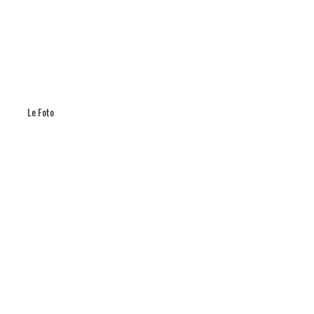
4 ANNI AGO
Promo 30° edizione Campi
https://t.co/v0eGzumIC0
https://t.co/QEVUhLFnKn
Le Foto