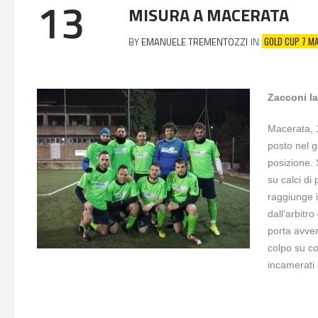
13
MISURA A MACERATA
GOLD CUP 7 M
BY
EMANUELE TREMENTOZZI
IN
Zacconi la
Macerata, 
posto nel g
posizione. 
su calci di
raggiunge i
dall’arbitr
porta avver
colpo su co
incamerati 