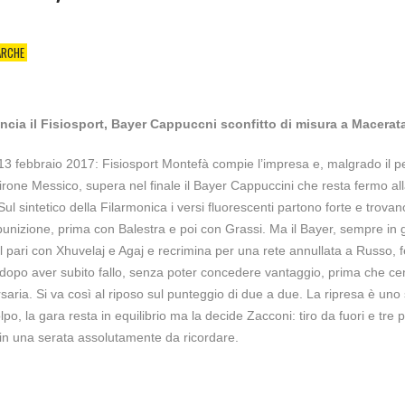
ARCHE
ncia il Fisiosport, Bayer Cappuccni sconfitto di misura a Macerat
13 febbraio 2017: Fisiosport Montefà compie l’impresa e, malgrado il p
irone Messico, supera nel finale il Bayer Cappuccini che resta fermo all
Sul sintetico della Filarmonica i versi fluorescenti partono forte e trovan
 punizione, prima con Balestra e poi con Grassi. Ma il Bayer, sempre in 
l pari con Xhuvelaj e Agaj e recrimina per una rete annullata a Russo, 
o dopo aver subito fallo, senza poter concedere vantaggio, prima che ce
saria. Si va così al riposo sul punteggio di due a due. La ripresa è uno 
lpo, la gara resta in equilibrio ma la decide Zacconi: tiro da fuori e tre p
in una serata assolutamente da ricordare.