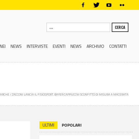
CERCA
NEI
NEWS
INTERVISTE
EVENTI
NEWS
ARCHIVIO
CONTATTI
MARCHE
/
ZACCONI LANCIA IL FISIOSPORT, BAYER CAPPUCCNI SCONFITTO DI MISURA A MACERATA
ULTIMI
POPOLARI