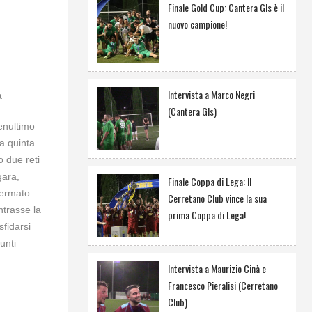
Finale Gold Cup: Cantera Gls è il
nuovo campione!
Intervista a Marco Negri
a
(Cantera Gls)
enultimo
a quinta
o due reti
gara,
Finale Coppa di Lega: Il
fermato
Cerretano Club vince la sua
ntrasse la
prima Coppa di Lega!
sfidarsi
unti
Intervista a Maurizio Cinà e
Francesco Pieralisi (Cerretano
Club)