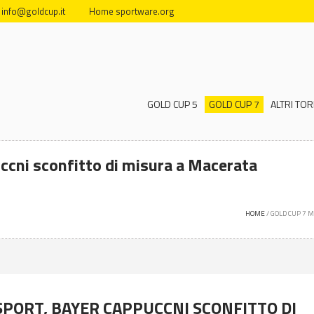
info@goldcup.it
Home sportware.org
GOLD CUP 5
GOLD CUP 7
ALTRI TOR
uccni sconfitto di misura a Macerata
HOME
/
GOLD CUP 7 
OSPORT, BAYER CAPPUCCNI SCONFITTO DI