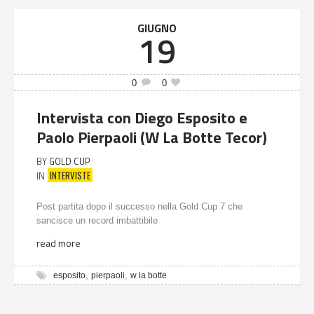
GIUGNO
19
0
0
Intervista con Diego Esposito e
Paolo Pierpaoli (W La Botte Tecor)
BY
GOLD CUP
INTERVISTE
IN
Post partita dopo il successo nella Gold Cup 7 che
sancisce un record imbattibile
read more
,
,
esposito
pierpaoli
w la botte