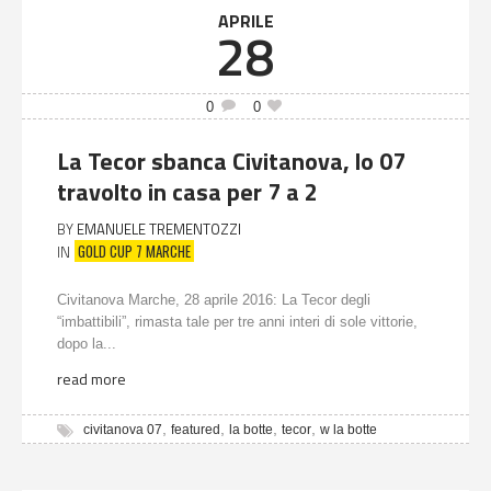
APRILE
28
0
0
La Tecor sbanca Civitanova, lo 07
travolto in casa per 7 a 2
BY
EMANUELE TREMENTOZZI
GOLD CUP 7 MARCHE
IN
Civitanova Marche, 28 aprile 2016: La Tecor degli
“imbattibili”, rimasta tale per tre anni interi di sole vittorie,
dopo la...
read more
,
,
,
,
civitanova 07
featured
la botte
tecor
w la botte