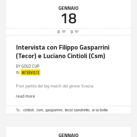
GENNAIO
18
0
0
Intervista con Filippo Gasparrini
(Tecor) e Luciano Cintioli (Csm)
BY
GOLD CUP
INTERVISTE
IN
Post partita del big match del girone Svezia
read more
,
,
,
,
cintioli
csm
gasparrini
tecor sandretto
w la botte
GENNAIO