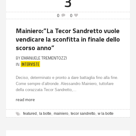
3
0
0
Mainiero:”La Tecor Sandretto vuole
vendicare la sconfitta in finale dello
scorso anno”
BY
EMANUELE TREMENTOZZI
INTERVISTE
IN
Deciso, determinato e pronto a dare battaglia fino alla fine.
Come sempre d’altronde. Alessandro Mainiero, tuttofare
della corazzata Tecor Sandretto,...
read more
,
,
,
,
featured
la botte
mainiero
tecor sandretto
w la botte