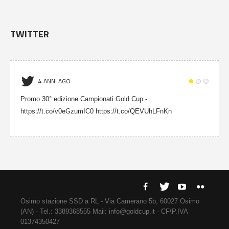
TWITTER
4 ANNI AGO
Promo 30° edizione Campionati Gold Cup -
https://t.co/v0eGzumIC0 https://t.co/QEVUhLFnKn
Osimo stazione SSD a RL - Via Camerano 5b, 60027 Osimo
(AN) - Tel.: 3389368555 Mail: info@goldcup.it - CF\P.IVA
01374350427