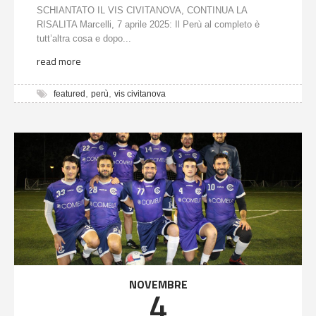
SCHIANTATO IL VIS CIVITANOVA, CONTINUA LA
RISALITA Marcelli, 7 aprile 2025: Il Perù al completo è
tutt’altra cosa e dopo...
read more
,
,
featured
perù
vis civitanova
NOVEMBRE
4