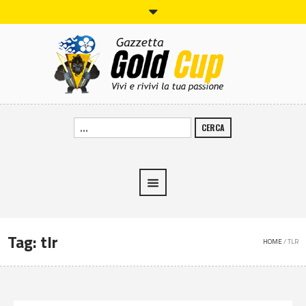
CERCA
Tag:
tlr
HOME
/
TLR