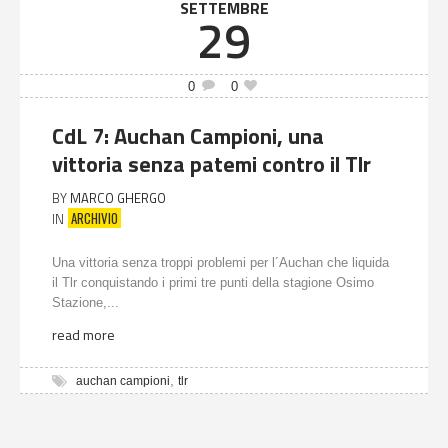
SETTEMBRE
29
0
0
CdL 7: Auchan Campioni, una
vittoria senza patemi contro il Tlr
BY
MARCO GHERGO
ARCHIVIO
IN
Una vittoria senza troppi problemi per l´Auchan che liquida
il Tlr conquistando i primi tre punti della stagione Osimo
Stazione,...
read more
,
auchan campioni
tlr