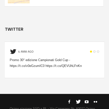
TWITTER
4 ANNI AGO
Promo 30° edizione Campionati Gold Cup -
https://t.co/v0eGzumIC0 https://t.co/QEVUhLFnKn
Osimo stazione SSD a RL - Via Camerano 5b, 60027 Osimo