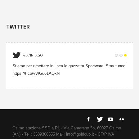
TWITTER
4 ANNI AGO
Stiamo per rimettere in linea la gazzetta Sportware. Stay tuned!
https://t.co/vWGu61AQxN
Osimo stazione SSD a RL - Via Camerano 5b, 60027 Osimo
(AN) - Tel.: 3389368555 Mail: info@goldcup.it - CF\P.IVA