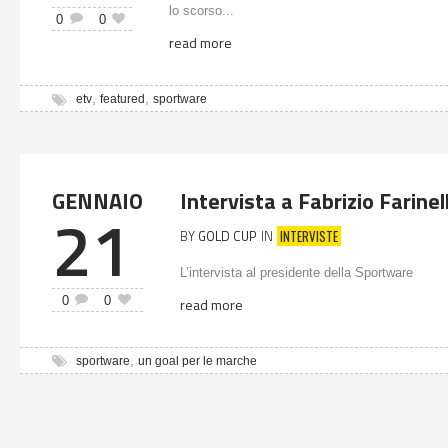
lo scorso...
0
0
read more
,
,
etv
featured
sportware
GENNAIO
Intervista a Fabrizio Farinel
21
INTERVISTE
BY
GOLD CUP
IN
L’intervista al presidente della Sportware
0
0
read more
,
sportware
un goal per le marche