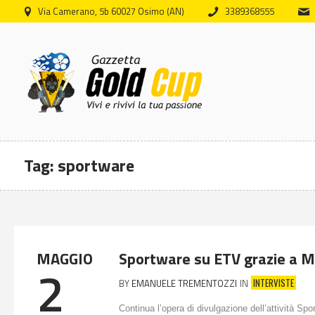
Via Camerano, 5b 60027 Osimo (AN)
3389368555
Tag:
sportware
MAGGIO
Sportware su ETV grazie a M
2
INTERVISTE
BY
EMANUELE TREMENTOZZI
IN
Continua l’opera di divulgazione dell’attività Spo