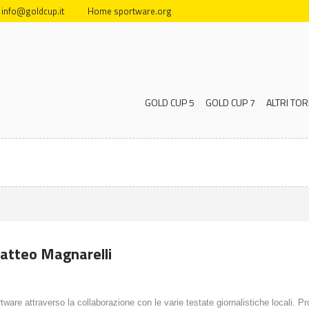
info@goldcup.it
Home sportware.org
GOLD CUP 5
GOLD CUP 7
ALTRI TOR
atteo Magnarelli
rtware attraverso la collaborazione con le varie testate giornalistiche locali. P