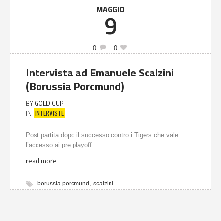
MAGGIO
9
0
0
Intervista ad Emanuele Scalzini
(Borussia Porcmund)
BY
GOLD CUP
INTERVISTE
IN
Post partita dopo il successo contro i Tigers che vale
l’accesso ai pre playoff
read more
,
borussia porcmund
scalzini