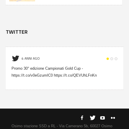
TWITTER
4 ANNI AGO
Promo 30° edizione Campionati Gold Cup -
https://t.co/v0eGzumIC0 https://t.co/QEVUhLFnKn
Osimo stazione SSD a RL - Via Camerano 5b, 60027 Osimo