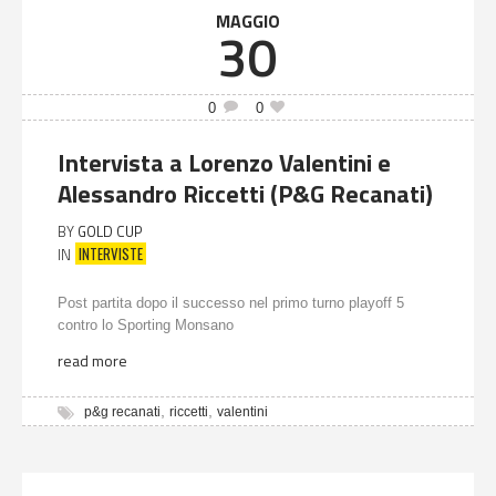
MAGGIO
30
0
0
Intervista a Lorenzo Valentini e
Alessandro Riccetti (P&G Recanati)
BY
GOLD CUP
INTERVISTE
IN
Post partita dopo il successo nel primo turno playoff 5
contro lo Sporting Monsano
read more
,
,
p&g recanati
riccetti
valentini