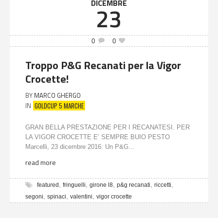
DICEMBRE
23
0
0
Troppo P&G Recanati per la Vigor
Crocette!
BY
MARCO GHERGO
GOLDCUP 5 MARCHE
IN
GRAN BELLA PRESTAZIONE PER I RECANATESI. PER
LA VIGOR CROCETTE E’ SEMPRE BUIO PESTO
Marcelli, 23 dicembre 2016: Un P&G...
read more
,
,
,
,
,
featured
fringuelli
girone l8
p&g recanati
riccetti
,
,
,
segoni
spinaci
valentini
vigor crocette