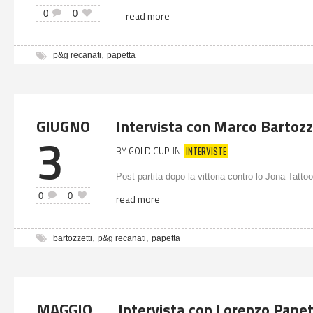
0
0
read more
,
p&g recanati
papetta
GIUGNO
Intervista con Marco Bartozz
3
INTERVISTE
BY
GOLD CUP
IN
Post partita dopo la vittoria contro lo Jona Tattoo
0
0
read more
,
,
bartozzetti
p&g recanati
papetta
MAGGIO
Intervista con Lorenzo Pape