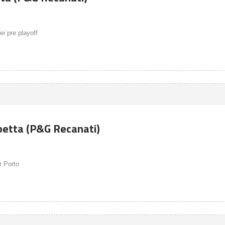
ei pre playoff
petta (P&G Recanati)
r Porto
4 ANNI AGO
4 ANNI AGO
romo 30° edizione Campionati Gold Cup -
Promo 30° edizione Campi