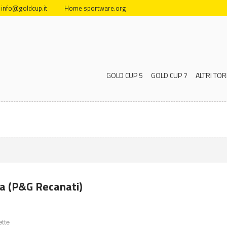
info@goldcup.it
Home sportware.org
GOLD CUP 5
GOLD CUP 7
ALTRI TOR
ta (P&G Recanati)
ette