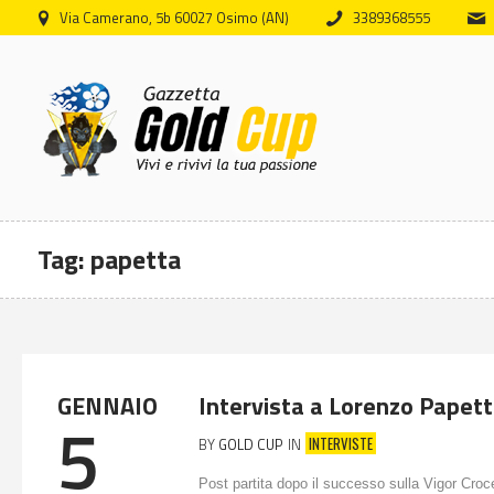
Via Camerano, 5b 60027 Osimo (AN)
3389368555
Tag:
papetta
GENNAIO
Intervista a Lorenzo Papet
5
INTERVISTE
BY
GOLD CUP
IN
Post partita dopo il successo sulla Vigor Croc