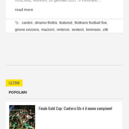
INSEGUE Montoro, 20 gennaio 2017: Il Filottrano...
read more
,
,
,
,
cardini
dinamo filottrà
featured
filottrano football five
,
,
,
,
,
girone svizzera
mazzoni
ombrosi
sesterzi
tommaso
zitti
ULTIMI
POPOLARI
Finale Gold Cup: Cantera Gls è il nuovo campione!