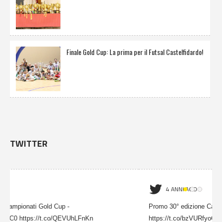
Finale Gold Cup: La prima per il Futsal Castelfidardo!
TWITTER
4 ANNI AGO
Promo 30° edizione Campionati Gold Cup -
Pro
https://t.co/v0eGzumIC0 https://t.co/QEVUhLFnKn
htt