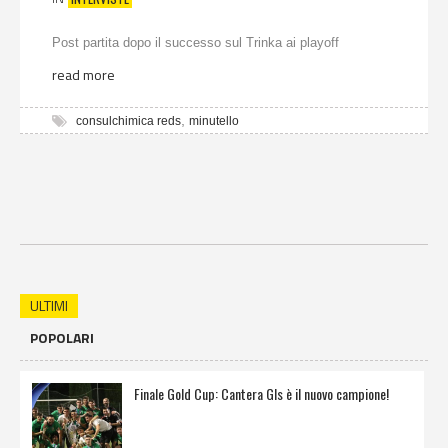
Post partita dopo il successo sul Trinka ai playoff
read more
,
consulchimica reds
minutello
ULTIMI
POPOLARI
Finale Gold Cup: Cantera Gls è il nuovo campione!