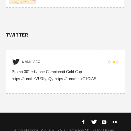
TWITTER
4 ANNI AGO
Promo 30° edizione Campionati Gold Cup -
https://t.co/bzVURfyoQy https://t.co/mzlkG7OlAS
Osimo stazione SSD a RL - Via Camerano 5b, 60027 Osimo