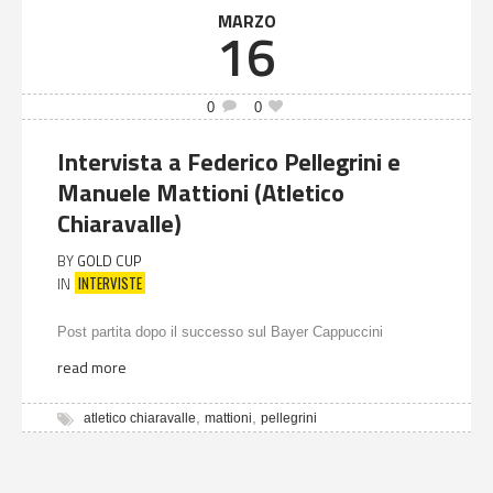
MARZO
16
0
0
Intervista a Federico Pellegrini e
Manuele Mattioni (Atletico
Chiaravalle)
BY
GOLD CUP
INTERVISTE
IN
Post partita dopo il successo sul Bayer Cappuccini
read more
,
,
atletico chiaravalle
mattioni
pellegrini