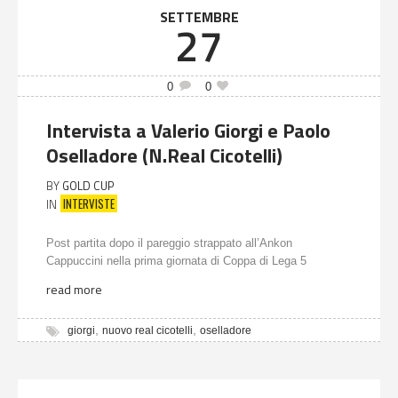
SETTEMBRE
27
0
0
Intervista a Valerio Giorgi e Paolo
Oselladore (N.Real Cicotelli)
BY
GOLD CUP
INTERVISTE
IN
Post partita dopo il pareggio strappato all’Ankon
Cappuccini nella prima giornata di Coppa di Lega 5
read more
,
,
giorgi
nuovo real cicotelli
oselladore