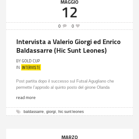
MAGGIO
12
0
0
Intervista a Valerio Giorgi ed Enrico
Baldassarre (Hic Sunt Leones)
BY
GOLD CUP
INTERVISTE
IN
Post partita dopo il successo sul Futsal Agugliano che
permette l’approdo al quinto posto del girone Olanda
read more
,
,
baldassarre
giorgi
hic sunt leones
MARZO