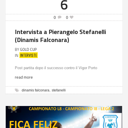
6
0
0
Intervista a Pierangelo Stefanelli
(Dinamis Falconara)
BY
GOLD CUP
INTERVISTE
IN
Post partita dopo il successo contro il Vigor Porto
read more
,
dinamis falconara
stefanelli