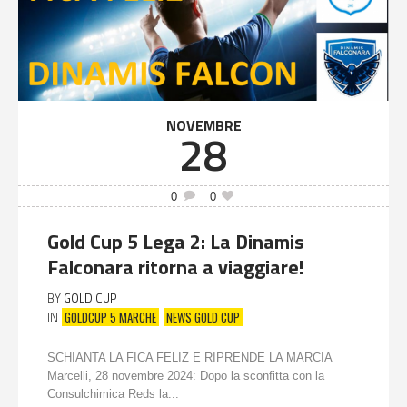
NOVEMBRE
28
0
0
Gold Cup 5 Lega 2: La Dinamis
Falconara ritorna a viaggiare!
BY
GOLD CUP
GOLDCUP 5 MARCHE
NEWS GOLD CUP
IN
SCHIANTA LA FICA FELIZ E RIPRENDE LA MARCIA
Marcelli, 28 novembre 2024: Dopo la sconfitta con la
Consulchimica Reds la...