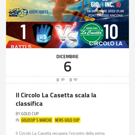
DICEMBRE
6
0
0
Il Circolo La Casetta scala la
classifica
BY
GOLD CUP
GOLDCUP 5 MARCHE
NEWS GOLD CUP
IN
Il Circolo La Casetta recupera l’incontro della prima