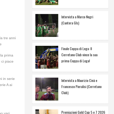
Intervista a Marco Negri
(Cantera Gls)
a tre anni
e
Finale Coppa di Lega: Il
Cerretano Club vince la sua
 la prima
prima Coppa di Lega!
 ci piace
i in serie
Intervista a Maurizio Cinà e
rie A ai
Francesco Pieralisi (Cerretano
Club)
Premiazioni Gold Cup 5 e 7 2026
o vari