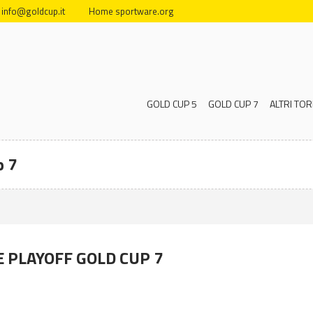
info@goldcup.it
Home sportware.org
GOLD CUP 5
GOLD CUP 7
ALTRI TOR
p 7
 PLAYOFF GOLD CUP 7