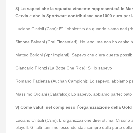
8) Lo sapevi che la squadra vincente rappresenterà le Marc
Cervia e che la Sportware contribuisce con1000 euro per 
Luciano Cintioli (Csm): E´ l´obbiettivo da quando siamo nati (r
Simone Baleani (Cral Fincantieri): Ho letto, ma non ho capito
Matteo Borioni (Vpr Impianti): Sapevo che c´era questa possibil
Giancarlo Filonzi (La Botte Che Ride): Si, lo sapevo
Romano Pazienza (Auchan Campioni): Lo sapevo, abbiamo pa
Massimo Orciani (Catafalco): Lo sapevo, abbiamo partecipato
9) Come valuti nel complesso l´organizzazione della Gold 
Luciano Cintioli (Csm): L´organizzazione direi ottima. Ci sono 
playoff. Gli altri anni noi essendo stati sempre dalla parte d