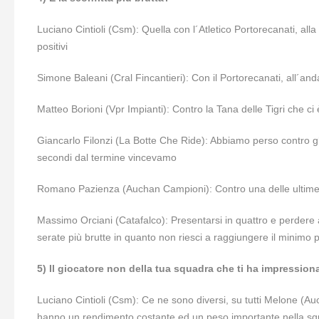
Luciano Cintioli (Csm): Quella con l´Atletico Portorecanati, alla 
positivi
Simone Baleani (Cral Fincantieri): Con il Portorecanati, all´and
Matteo Borioni (Vpr Impianti): Contro la Tana delle Tigri che ci
Giancarlo Filonzi (La Botte Che Ride): Abbiamo perso contro gli
secondi dal termine vincevamo
Romano Pazienza (Auchan Campioni): Contro una delle ultime
Massimo Orciani (Catafalco): Presentarsi in quattro e perdere a
serate più brutte in quanto non riesci a raggiungere il minimo p
5) Il giocatore non della tua squadra che ti ha impression
Luciano Cintioli (Csm): Ce ne sono diversi, su tutti Melone (Au
hanno un rendimento costante ed un peso importante nella s