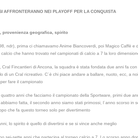
 SI AFFRONTERANNO NEI PLAYOFF PER LA CONQUISTA
 provenienza geografica, spirito
98, ndr), prima ci chiamavamo Anime Biancoverdi, poi Magico Caffè e d
 calcio che hanno trovato nel campionati di calcio a 7 la loro dimension
 Cral Fincantieri di Ancona, la squadra è stata fondata due anni fa con
di un Cral ricreativo. C´è chi piace andare a ballare, nuoto, ecc, a noi
per fare il campionato
 quattro anni che facciamo il campionato della Sportware, primi due ann
abbiamo fatta, il secondo anno siamo stati primossi, l´anno scorso in se
ruppo che fa questo torneo solo per divertimento
ni, lo spirito è quello di divertirsi e se si vince anche meglio
ei-sette anni che partecipa al torneo calcio a 7. Lo scorso anno dop