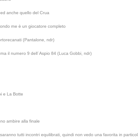
i ed anche quello del Crua
econdo me è un giocatore completo
ortorecanati (Pantalone, ndr)
a il numero 9 dell´Aspio 84 (Luca Gobbi, ndr)
oi e La Botte
ono ambire alla finale
ranno tutti incontri equilibrati, quindi non vedo una favorita in partico