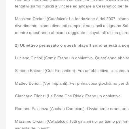
tentativi siamo riusciti a vincere ed andare a Cesenatico per l
Massimo Orciani (Catafalco): La fondazione è del 2007, siamo 
divertimento, siamo diventati campioni nazionali a Lignano Sa
mentre quest´anno abbiamo raggiunto i playoff all´ultima giorna
2) Obiettivo prefissato o questi playoff sono arrivati a so
Luciano Cintioli (Csm): Erano un obbiettivo. Quest´anno abbia
Simone Baleani (Cral Fincantieri): Era un obbiettivo, ci siamo 
Matteo Borioni (Vpr Impianti): Per prima cosa giochiamo per diver
Giancarlo Filonzi (La Botte Che Ride): Erano un obbiettivo
Romano Pazienza (Auchan Campioni): Ovviamente erano un o
Massimo Orciani (Catafalco): Tutti gli anni noi partiamo per
vagante dei playoff