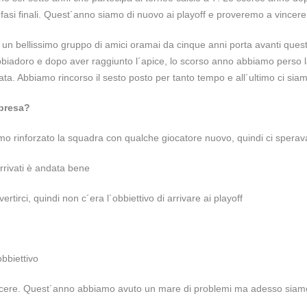
e fasi finali. Quest´anno siamo di nuovo ai playoff e proveremo a vincere
un bellissimo gruppo di amici oramai da cinque anni porta avanti quest
bbiadoro e dopo aver raggiunto l´apice, lo scorso anno abbiamo perso l
ta. Abbiamo rincorso il sesto posto per tanto tempo e all´ultimo ci siam
rpresa?
mo rinforzato la squadra con qualche giocatore nuovo, quindi ci spera
arrivati è andata bene
tirci, quindi non c´era l´obbiettivo di arrivare ai playoff
bbiettivo
4 ANNI AGO
 vincere. Quest´anno abbiamo avuto un mare di problemi ma adesso siam
Promo 30° edizione Campi