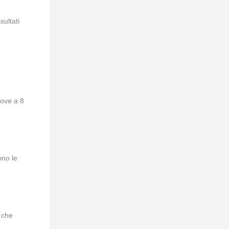
sultati
dove a 8
ono le
 che