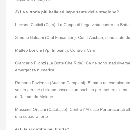
3) La vittoria più bella ed importante della stagione?
Luciano Cintioli (Csm): La Coppa di Lega vinta contro La Botte
Simone Baleani (Cral Fincantieri): Con l´Auchan, sono state due
Matteo Borioni (Vpr Impianti): Contro il Csm
Giancarlo Filonzi (La Botte Che Ride): Ce ne sono stati divers
emergenza numerica
Romano Pazienza (Auchan Campioni): E´ stato un campionato a
voluta perché ci siamo nascosti un pochino per metterci in mostr
di Raimondo Melone
Massimo Orciani (Catafalco): Contro l´Atletico Portorecanati al
una squadra forte
4) E la sconfitta più brutta?