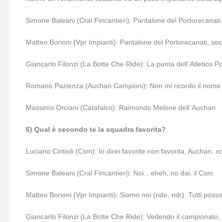
Simone Baleani (Cral Fincantieri): Pantalone del Portorecanat
Matteo Borioni (Vpr Impianti): Pantalone del Portorecanati, s
Giancarlo Filonzi (La Botte Che Ride): La punta dell´Atletico P
Romano Pazienza (Auchan Campioni): Non mi ricordo il nome m
Massimo Orciani (Catafalco): Raimondo Melone dell´Auchan
6) Qual è secondo te la squadra favorita?
Luciano Cintioli (Csm): Io direi favorite non favorita, Auchan, n
Simone Baleani (Cral Fincantieri): Noi…eheh, no dai, il Csm
Matteo Borioni (Vpr Impianti): Siamo noi (ride, ndr). Tutti poss
Giancarlo Filonzi (La Botte Che Ride): Vedendo il campionato, sa