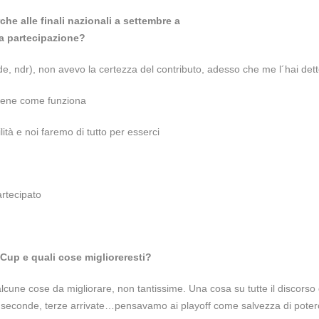
he alle finali nazionali a settembre a
la partecipazione?
ide, ndr), non avevo la certezza del contributo, adesso che me l´hai dett
 bene come funziona
ità e noi faremo di tutto per esserci
rtecipato
Cup e quali cose miglioreresti?
alcune cose da migliorare, non tantissime. Una cosa su tutte il discorso 
elle seconde, terze arrivate…pensavamo ai playoff come salvezza di poter