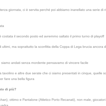
terza giornata, ci è servita perché poi abbiamo inanellato una serie di ri
ata
 è costata il secondo posto ed avremmo saltato il primo turno di playoff
 ultimi, ma soprattutto la sconfitta della Coppa di Lega brucia ancora 
 siamo andati senza mordente pensavamo di vincere facile
 tavolino e altre due serate che ci siamo presentati in cinque, quelle s
er fare una bella figura
ato di più?
chan), ottimo e Pantalone (Atletico Porto Recanati), non male, giocatori
quadra