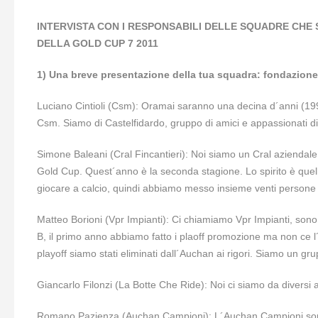
INTERVISTA CON I RESPONSABILI DELLE SQUADRE CHE
DELLA GOLD CUP 7 2011
1) Una breve presentazione della tua squadra: fondazione,
Luciano Cintioli (Csm): Oramai saranno una decina d´anni (19
Csm. Siamo di Castelfidardo, gruppo di amici e appassionati di
Simone Baleani (Cral Fincantieri): Noi siamo un Cral aziendale,
Gold Cup. Quest´anno è la seconda stagione. Lo spirito è quello 
giocare a calcio, quindi abbiamo messo insieme venti persone 
Matteo Borioni (Vpr Impianti): Ci chiamiamo Vpr Impianti, sono
B, il primo anno abbiamo fatto i plaoff promozione ma non ce l´
playoff siamo stati eliminati dall´Auchan ai rigori. Siamo un g
Giancarlo Filonzi (La Botte Che Ride): Noi ci siamo da diversi an
Romano Pazienza (Auchan Campioni): L´Auchan Campioni sono s