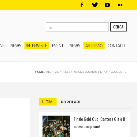
CERCA
NEI
NEWS
INTERVISTE
EVENTI
NEWS
ARCHIVIO
CONTATTI
HOME
/
ARCHIVIO
/
PRESENTAZIONE SQUADRE PLAYOFF GOLD CUP 7
ULTIMI
POPOLARI
Finale Gold Cup: Cantera Gls è il
nuovo campione!