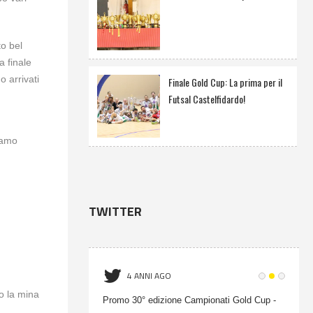
o bel
a finale
o arrivati
Finale Gold Cup: La prima per il
Futsal Castelfidardo!
vamo
TWITTER
4 ANNI AGO
o la mina
onati Gold Cup -
Promo 30° edizione Campionati Gold Cup -