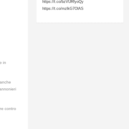
https://t.co/bzVURfyoQy
https://t.co/mzlkG7OlAS
e in
 anche
cannonieri
ere contro