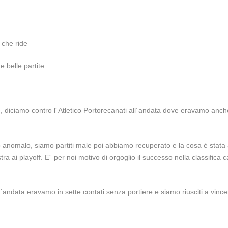
https://t.co/v0eGzumIC0
https://t.co/QEVUhLFnKn
 che ride
 belle partite
e, diciamo contro l´Atletico Portorecanati all´andata dove eravamo anch
nomalo, siamo partiti male poi abbiamo recuperato e la cosa è stata
a ai playoff. E´ per noi motivo di orgoglio il successo nella classifica 
l´andata eravamo in sette contati senza portiere e siamo riusciti a vinc