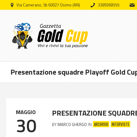
Via Camerano, 5b 60027 Osimo (AN)
3389368555
Presentazione squadre Playoff Gold Cu
PRESENTAZIONE SQUADRE
MAGGIO
30
ARCHIVIO
INTERVISTE
BY
MARCO GHERGO
IN