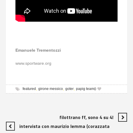
Emanuele Trementozzi
www.sportware.org
,
,
,
featured
girone messico
goter
papig team
0
filottrano ff, sono 4 su 4!
intervista con maurizio lemma (corazzata