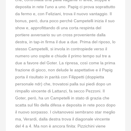
deposita in rete l’uno a uno. Papig ci prova soprattutto
da fermo e, con Feliziani, trova il nuovo vantaggio. Il
bonus, però, dura poco perché Campetelli inizia il suo
show e, approfittando di una corta respinta del
portiere avversario su un cross proveniente dalla
destra, in tap-in firma il due a due. Prima del riposo, lo
stesso Campetelli, si invola in contropiede verso il
numero uno ospite e chiude il primo tempo sul tre a
due a favore del Goter. La ripresa, così come la prima
frazione di gioco, non delude le aspettative e il Papig
porta il risultato in parità con Filippetti (doppietta
personale ndr) che, trovatosi palla sui piedi dopo un
rimpallo vincente di Lattanzi, fa secco Pezzoni. Il
Goter, però, ha un Campetelli in stato di grazia che
scatta sul filo della difesa e deposita in rete poco dopo
il nuovo sorpasso. I civitanovesi sembrano star meglio
ma, Verardi, dalla destra trova il diagonale vincente
del 4 a 4. Ma non è ancora finita: Pizzichini viene