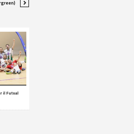
rgreen)
 il Futsal