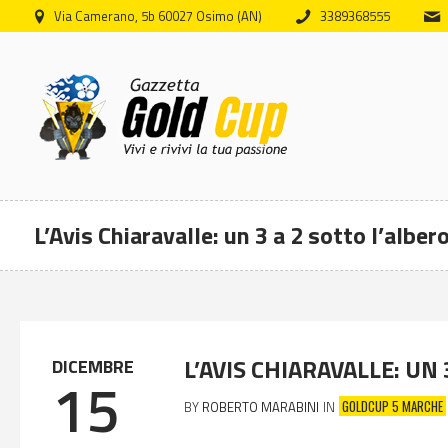
Via Camerano, 5b 60027 Osimo (AN)
3389368555
L’Avis Chiaravalle: un 3 a 2 sotto l’albero
L’AVIS CHIARAVALLE: UN 
DICEMBRE
15
GOLDCUP 5 MARCHE
BY
ROBERTO MARABINI
IN