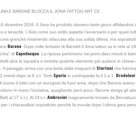
UNA E BARONE BLOCCA IL JONA TATTOO ART C5
5 dicembre 2016: Il Jona ha prodotto davvero tanto gioco affidandosi a
ca e tenacità. L’Avis come suo solito aspetta l’avversario e per quasi tutt
rea granchè rimanendo attaccata alla sua solida difesa, ma soprattutt
Barone
iere
. Dopo mille tentativi di Barzetti il Jona tattoo va in rete al 2
Capodacqua
schia” di
. La ripresa perlomeno nei primi dieci minuti è bia
elli alza la squadra e innesta qualche elemento più audace in chiave 
Stortoni
e. Il pareggio arriva con una botta dalla trequarti di
che fulmin
Spurio
Brodoloni
2 minuti dopo al 6’ s.t. Tonti
in contropiede fa il 2 a 1.
 di nuovo il tutto con un eurogoal da fuori area, dopo che Barone aveva 
prendono in mano l’iniziativa, quagliando però poco. Barone strega gli att
Ambrosini
lli al 17’ s.t.). Al 24’s.t.
magicamente trovato da Bernabucci
te per i chiaravallesi soprattutto perché fa morale dopo l’ultima gara per