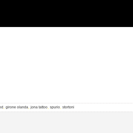
,
,
,
,
ed
girone olanda
jona tattoo
spurio
stortoni