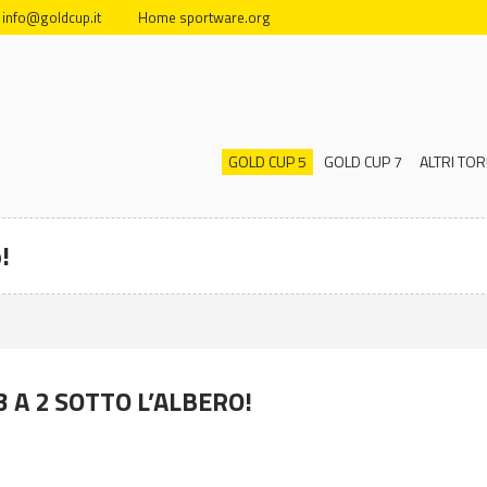
info@goldcup.it
Home sportware.org
GOLD CUP 5
GOLD CUP 7
ALTRI TOR
!
3 A 2 SOTTO L’ALBERO!