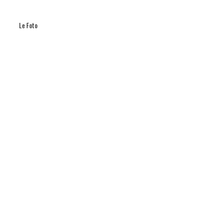
Le Foto
4 ANNI AGO
Promo 30° edizione Campi