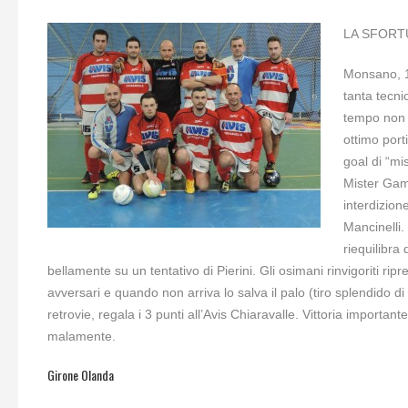
LA SFORT
Monsano, 1
tanta tecni
tempo non c
ottimo port
goal di “mi
Mister Gamb
interdizion
Mancinelli. 
riequilibra
bellamente su un tentativo di Pierini. Gli osimani rinvigoriti ri
avversari e quando non arriva lo salva il palo (tiro splendido di Be
retrovie, regala i 3 punti all’Avis Chiaravalle. Vittoria importan
malamente.
Girone Olanda