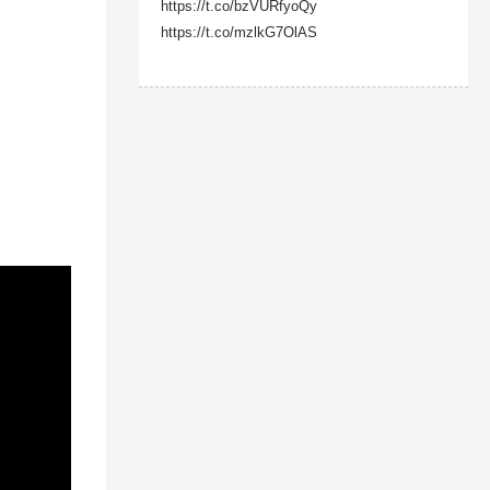
https://t.co/bzVURfyoQy
https://t.co/mzlkG7OlAS