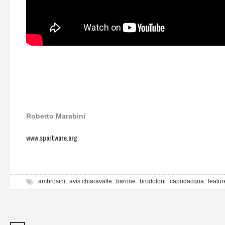
Roberto Marabini
www.sportware.org
,
,
,
,
,
ambrosini
avis chiaravalle
barone
brodoloni
capodacqua
featur