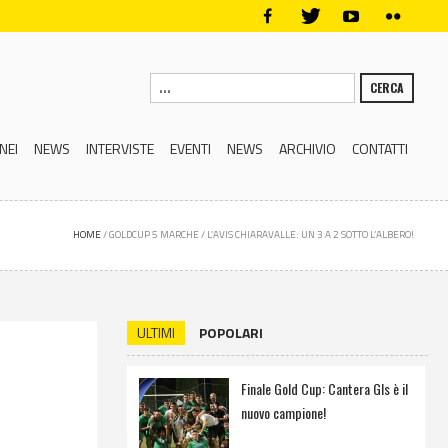
CERCA
NEI
NEWS
INTERVISTE
EVENTI
NEWS
ARCHIVIO
CONTATTI
HOME
/
GOLDCUP 5 MARCHE
/
L’AVIS CHIARAVALLE: UN 3 A 2 SOTTO L’ALBERO!
ULTIMI
POPOLARI
Finale Gold Cup: Cantera Gls è il
nuovo campione!