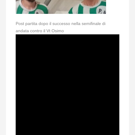
Post partita dopo il successo nella semifinale di
andata contro il Vt Osimo