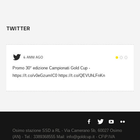
TWITTER
4 ANNI AGO
Promo 30° edizione Campionati Gold Cup -
https://t.co/v0eGzumIC0 https://t.co/QEVUhLFnKn
Osimo stazione SSD a RL - Via Camerano 5b, 60027 Osimo
(AN) - Tel.: 3389368555 Mail: info@goldcup.it - CF\P.IVA