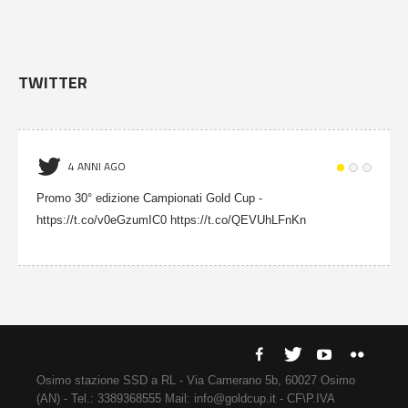
TWITTER
4 ANNI AGO
Promo 30° edizione Campionati Gold Cup -
https://t.co/v0eGzumIC0 https://t.co/QEVUhLFnKn
Osimo stazione SSD a RL - Via Camerano 5b, 60027 Osimo
(AN) - Tel.: 3389368555 Mail: info@goldcup.it - CF\P.IVA