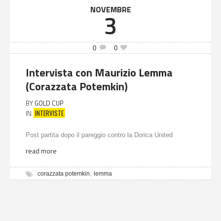
NOVEMBRE
3
0
0
Intervista con Maurizio Lemma
(Corazzata Potemkin)
BY
GOLD CUP
INTERVISTE
IN
Post partita dopo il pareggio contro la Dorica United
read more
,
corazzata potemkin
lemma