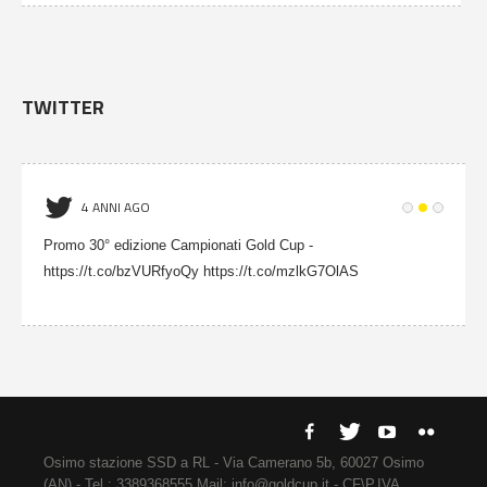
TWITTER
4 ANNI AGO
Promo 30° edizione Campionati Gold Cup -
https://t.co/bzVURfyoQy https://t.co/mzlkG7OlAS
Osimo stazione SSD a RL - Via Camerano 5b, 60027 Osimo
(AN) - Tel.: 3389368555 Mail: info@goldcup.it - CF\P.IVA