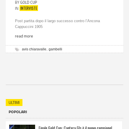
BY
GOLD CUP
INTERVISTE
IN
Post partita dopo il largo successo contro l’Ancona
Cappuccini 1905
read more
,
avis chiaravalle
gambelli
ULTIMI
POPOLARI
Finale Gold Cup: Cantera Gls è il nuovo campione!