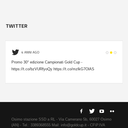
TWITTER
4 ANNI AGO
Promo 30° edizione Campionati Gold Cup -
https://t.co/bzVURfyoQy https://t.co/mzlkG7OlAS
Osimo stazione SSD a RL - Via Camerano 5b, 60027 Osimo
(AN) - Tel.: 3389368555 Mail: info@goldcup.it - CF\P.IVA