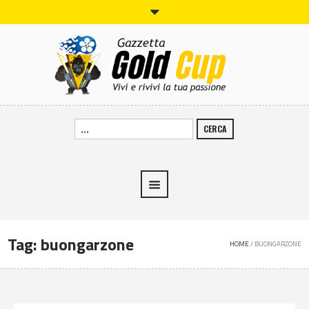
CERCA
Tag:
buongarzone
HOME
/
BUONGARZONE