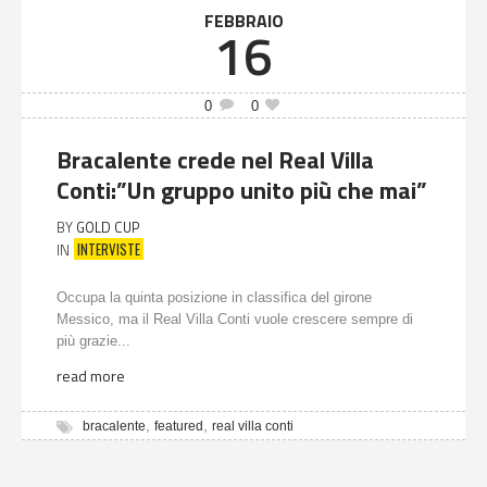
FEBBRAIO
16
0
0
Bracalente crede nel Real Villa
Conti:”Un gruppo unito più che mai”
BY
GOLD CUP
INTERVISTE
IN
Occupa la quinta posizione in classifica del girone
Messico, ma il Real Villa Conti vuole crescere sempre di
più grazie...
read more
,
,
bracalente
featured
real villa conti