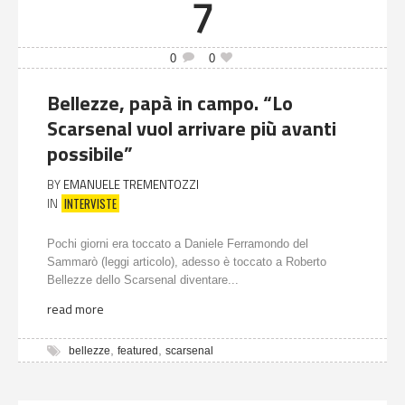
7
0
0
Bellezze, papà in campo. “Lo
Scarsenal vuol arrivare più avanti
possibile”
BY
EMANUELE TREMENTOZZI
INTERVISTE
IN
Pochi giorni era toccato a Daniele Ferramondo del
Sammarò (leggi articolo), adesso è toccato a Roberto
Bellezze dello Scarsenal diventare...
read more
,
,
bellezze
featured
scarsenal