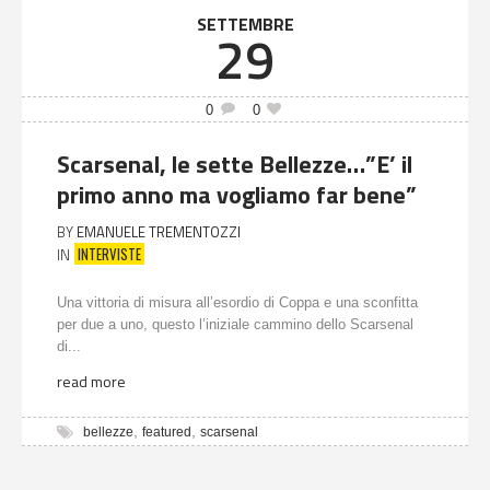
SETTEMBRE
29
0
0
Scarsenal, le sette Bellezze…”E’ il
primo anno ma vogliamo far bene”
BY
EMANUELE TREMENTOZZI
INTERVISTE
IN
Una vittoria di misura all’esordio di Coppa e una sconfitta
per due a uno, questo l’iniziale cammino dello Scarsenal
di...
read more
,
,
bellezze
featured
scarsenal