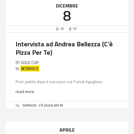
DICEMBRE
8
0
0
Intervista ad Andrea Bellezza (C’è
Pizza Per Te)
BY
GOLD CUP
INTERVISTE
IN
Post partita dopo il successo sul Futsal Agugliano
read more
,
bellezze
c'è pizza per te
APRILE