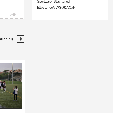
Sportware. Stay tuned!
https://t.co/vWGu61AQxN
0
puccini)