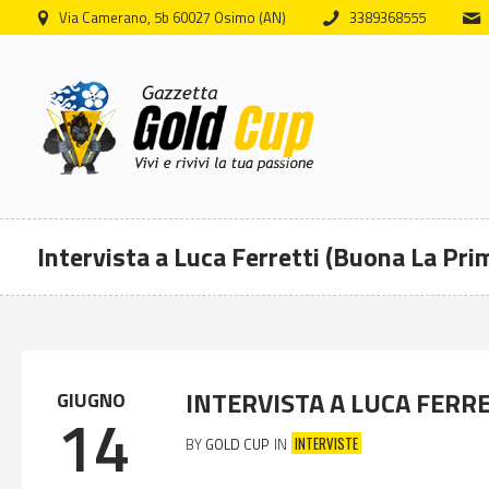
Via Camerano, 5b 60027 Osimo (AN)
3389368555
Intervista a Luca Ferretti (Buona La Pri
INTERVISTA A LUCA FERRE
GIUGNO
14
INTERVISTE
BY
GOLD CUP
IN