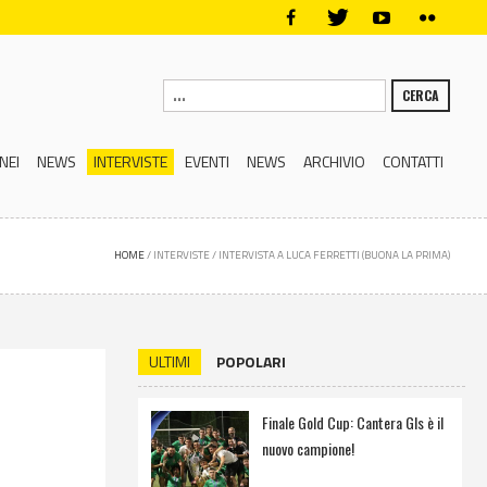
CERCA
NEI
NEWS
INTERVISTE
EVENTI
NEWS
ARCHIVIO
CONTATTI
HOME
/
INTERVISTE
/
INTERVISTA A LUCA FERRETTI (BUONA LA PRIMA)
ULTIMI
POPOLARI
Finale Gold Cup: Cantera Gls è il
nuovo campione!