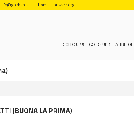
info@goldcup.it
Home sportware.org
GOLD CUP 5
GOLD CUP 7
ALTRI TOR
ma)
TTI (BUONA LA PRIMA)