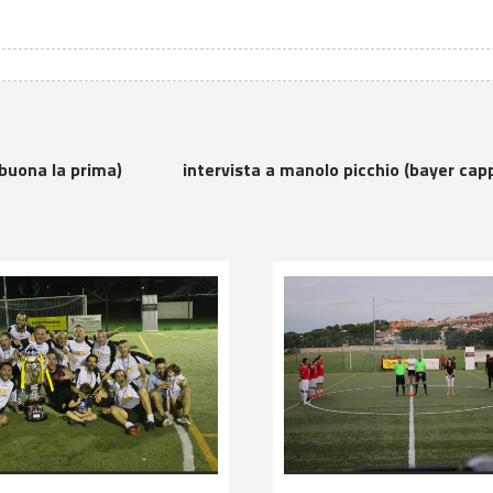
ttps://t.co/v0eGzumIC0
https://t.co/bzVURfyoQy
ttps://t.co/QEVUhLFnKn
https://t.co/mzlkG7OlAS
(buona la prima)
intervista a manolo picchio (bayer cap