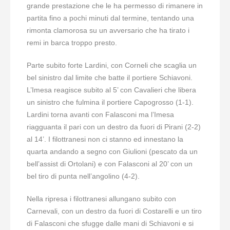
grande prestazione che le ha permesso di rimanere in
partita fino a pochi minuti dal termine, tentando una
rimonta clamorosa su un avversario che ha tirato i
remi in barca troppo presto.
Parte subito forte Lardini, con Corneli che scaglia un
bel sinistro dal limite che batte il portiere Schiavoni.
L’Imesa reagisce subito al 5’ con Cavalieri che libera
un sinistro che fulmina il portiere Capogrosso (1-1).
Lardini torna avanti con Falasconi ma l’Imesa
riagguanta il pari con un destro da fuori di Pirani (2-2)
al 14’. I filottranesi non ci stanno ed innestano la
quarta andando a segno con Giulioni (pescato da un
bell’assist di Ortolani) e con Falasconi al 20’ con un
bel tiro di punta nell’angolino (4-2).
Nella ripresa i filottranesi allungano subito con
Carnevali, con un destro da fuori di Costarelli e un tiro
di Falasconi che sfugge dalle mani di Schiavoni e si