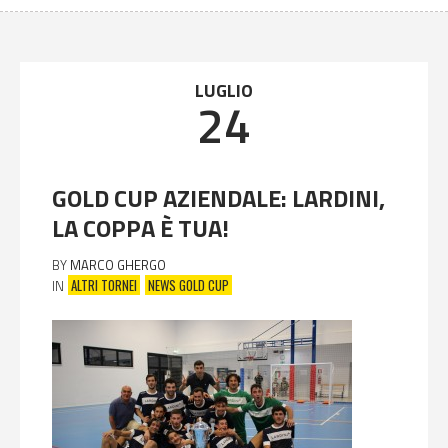
You can save more by using this Thomson discount code
LUGLIO
24
GOLD CUP AZIENDALE: LARDINI,
LA COPPA È TUA!
BY
MARCO GHERGO
ALTRI TORNEI
NEWS GOLD CUP
IN