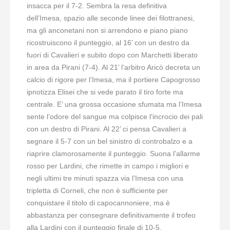
insacca per il 7-2. Sembra la resa definitiva
dell’Imesa, spazio alle seconde linee dei filottranesi,
ma gli anconetani non si arrendono e piano piano
ricostruiscono il punteggio, al 16’ con un destro da
fuori di Cavalieri e subito dopo con Marchetti liberato
in area da Pirani (7-4). Al 21’ l’arbitro Aricò decreta un
calcio di rigore per l’Imesa, ma il portiere Capogrosso
ipnotizza Elisei che si vede parato il tiro forte ma
centrale. E’ una grossa occasione sfumata ma l’Imesa
sente l’odore del sangue ma colpisce l’incrocio dei pali
con un destro di Pirani. Al 22’ ci pensa Cavalieri a
segnare il 5-7 con un bel sinistro di controbalzo e a
riaprire clamorosamente il punteggio. Suona l’allarme
rosso per Lardini, che rimette in campo i migliori e
negli ultimi tre minuti spazza via l’Imesa con una
tripletta di Corneli, che non è sufficiente per
conquistare il titolo di capocannoniere, ma è
abbastanza per consegnare definitivamente il trofeo
alla Lardini con il punteggio finale di 10-5.