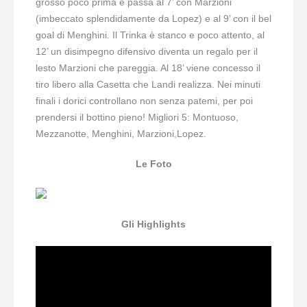
grosso poco prima e passa al 7’ con Marzioni
(imbeccato splendidamente da Lopez) e al 9’ con il bel
goal di Menghini. Il Trinka è stanco e poco attento, al
12’ un disimpegno difensivo diventa un regalo per il
lesto Marzioni che pareggia. Al 18’ viene concesso il
tiro libero alla Casetta che Landi realizza. Nei minuti
finali i dorici controllano non senza patemi, per poi
prendersi il bottino pieno! Migliori 5: Montuoso,
Mezzanotte, Menghini, Marzioni,Lopez.
Le Foto
Gli Highlights