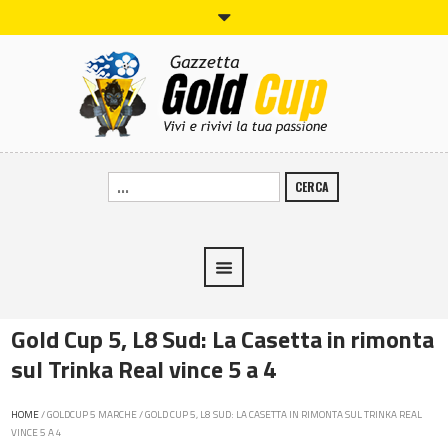
CERCA
Gold Cup 5, L8 Sud: La Casetta in rimonta
sul Trinka Real vince 5 a 4
HOME
/
GOLDCUP 5 MARCHE
/
GOLD CUP 5, L8 SUD: LA CASETTA IN RIMONTA SUL TRINKA REAL
VINCE 5 A 4