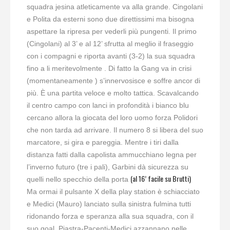
squadra jesina atleticamente va alla grande. Cingolani
e Polita da esterni sono due direttissimi ma bisogna
aspettare la ripresa per vederli più pungenti. Il primo
(Cingolani) al 3’ e al 12’ sfrutta al meglio il fraseggio
con i compagni e riporta avanti (3-2) la sua squadra
fino a li meritevolmente . Di fatto la Gang va in crisi
(momentaneamente ) s’innervosisce e soffre ancor di
più. È una partita veloce e molto tattica. Scavalcando
il centro campo con lanci in profondità i bianco blu
cercano allora la giocata del loro uomo forza Polidori
che non tarda ad arrivare. Il numero 8 si libera del suo
marcatore, si gira e pareggia. Mentre i tiri dalla
distanza fatti dalla capolista ammucchiano legna per
l’inverno futuro (tre i pali), Garbini dà sicurezza su
(al 16’ facile su Brutti)
quelli nello specchio della porta
Ma ormai il pulsante X della play station è schiacciato
e Medici (Mauro) lanciato sulla sinistra fulmina tutti
ridonando forza e speranza alla sua squadra, con il
suo goal. Piastra-Pacenti-Medici azzannano nelle