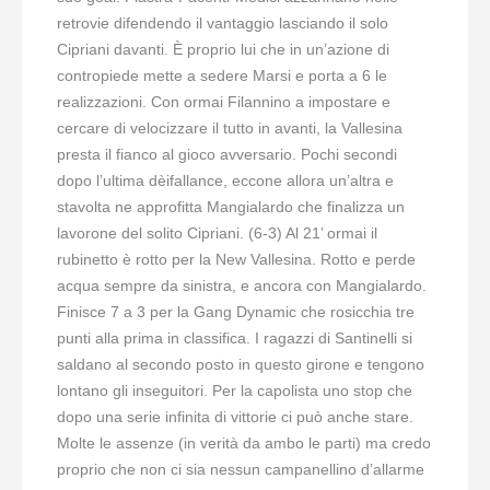
retrovie difendendo il vantaggio lasciando il solo
Cipriani davanti. È proprio lui che in un’azione di
contropiede mette a sedere Marsi e porta a 6 le
realizzazioni. Con ormai Filannino a impostare e
cercare di velocizzare il tutto in avanti, la Vallesina
presta il fianco al gioco avversario. Pochi secondi
dopo l’ultima dèifallance, eccone allora un’altra e
stavolta ne approfitta Mangialardo che finalizza un
lavorone del solito Cipriani. (6-3) Al 21’ ormai il
rubinetto è rotto per la New Vallesina. Rotto e perde
acqua sempre da sinistra, e ancora con Mangialardo.
Finisce 7 a 3 per la Gang Dynamic che rosicchia tre
punti alla prima in classifica. I ragazzi di Santinelli si
saldano al secondo posto in questo girone e tengono
lontano gli inseguitori. Per la capolista uno stop che
dopo una serie infinita di vittorie ci può anche stare.
Molte le assenze (in verità da ambo le parti) ma credo
proprio che non ci sia nessun campanellino d’allarme