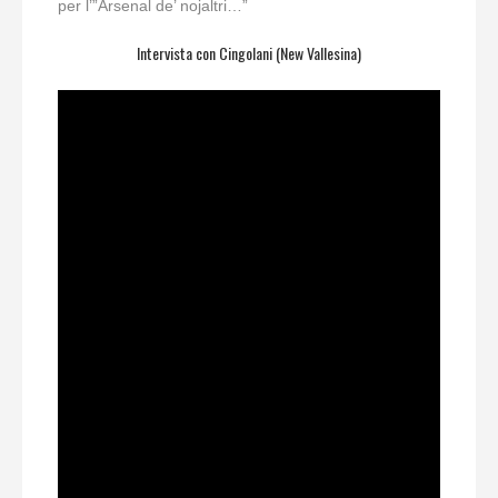
per l’”Arsenal de’ nojaltri…”
Intervista con Cingolani (New Vallesina)