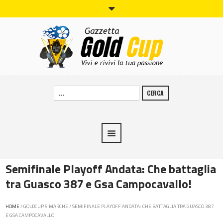
CERCA
Semifinale Playoff Andata: Che battaglia
tra Guasco 387 e Gsa Campocavallo!
HOME
/
GOLDCUP 5 MARCHE
/
SEMIFINALE PLAYOFF ANDATA: CHE BATTAGLIA TRA GUASCO 387
E GSA CAMPOCAVALLO!