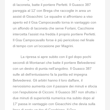
di Iaconeta, batte il portiere Perfetti. Il Guasco 387
pareggia al 12’ con Brega che raccoglie in area un
assist di Gioacchini. Le squadre si affrontano a viso
aperto ed il Gsa Campocavallo torna in vantaggio con
un affondo di Iaconeta che serve Forlani, Cacchione
intercetta l’assist ma fredda il proprio portiere Perfetti.
Il Gsa Campocavallo forse è più pericoloso nel finale
di tempo con un’occasione per Magrini.
La ripresa si apre subito con il gol dopo pochi
secondi di Montanari che batte il portiere Belvederesi
con un destro di punta nell’angolino. Il Guasco 387
sulle ali dell’entusiasmo fa la partita ed impegna
Belvederesi. Gli arbitri hanno il loro daffare, il
nervosismo aumenta con il passare dei minuti e sfocia
con l’espulsione di Cicconi. Il Guasco 387 non sfrutta i
due minuti di superiorità numerica ma subito dopo al
17’ passa in vantaggio con Gioacchini che devia sulla
linea di porta un tiro di Cacchione. Il Gsa