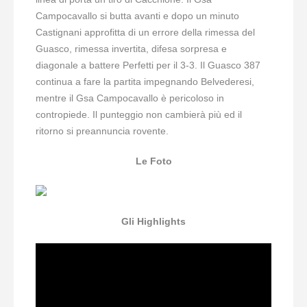
Campocavallo si butta avanti e dopo un minuto
Castignani approfitta di un errore della rimessa del
Guasco, rimessa invertita, difesa sorpresa e
diagonale a battere Perfetti per il 3-3. Il Guasco 387
continua a fare la partita impegnando Belvederesi,
mentre il Gsa Campocavallo è pericoloso in
contropiede. Il punteggio non cambierà più ed il
ritorno si preannuncia rovente.
Le Foto
Gli Highlights