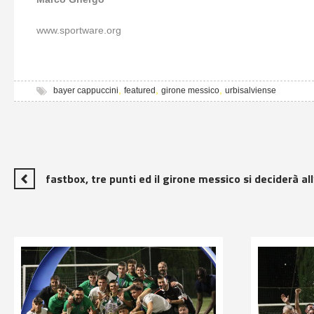
www.sportware.org
,
,
,
bayer cappuccini
featured
girone messico
urbisalviense
fastbox, tre punti ed il girone messico si deciderà al