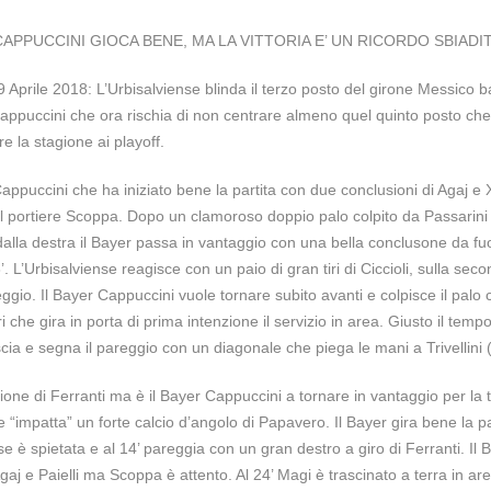
CAPPUCCINI GIOCA BENE, MA LA VITTORIA E’ UN RICORDO SBIADI
 Aprile 2018: L’Urbisalviense blinda il terzo posto del girone Messico 
appuccini che ora rischia di non centrare almeno quel quinto posto ch
re la stagione ai playoff.
ppuccini che ha iniziato bene la partita con due conclusioni di Agaj e 
al portiere Scoppa. Dopo un clamoroso doppio palo colpito da Passarini
alla destra il Bayer passa in vantaggio con una bella conclusone da fuo
8’. L’Urbisalviense reagisce con un paio di gran tiri di Ciccioli, sulla sec
eggio. Il Bayer Cappuccini vuole tornare subito avanti e colpisce il palo
ri che gira in porta di prima intenzione il servizio in area. Giusto il tempo
cia e segna il pareggio con un diagonale che piega le mani a Trivellini 
zione di Ferranti ma è il Bayer Cappuccini a tornare in vantaggio per la 
e “impatta” un forte calcio d’angolo di Papavero. Il Bayer gira bene la p
 è spietata e al 14’ pareggia con un gran destro a giro di Ferranti. Il 
gaj e Paielli ma Scoppa è attento. Al 24’ Magi è trascinato a terra in area