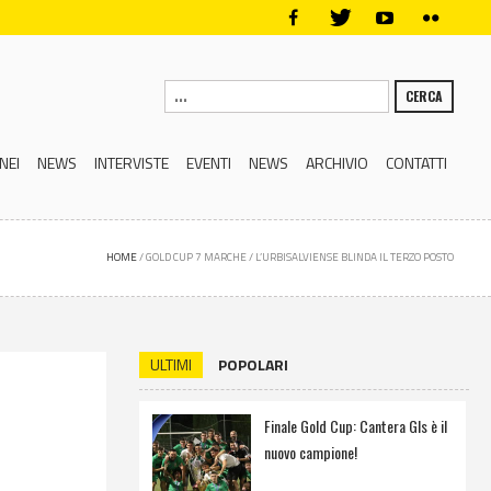
CERCA
NEI
NEWS
INTERVISTE
EVENTI
NEWS
ARCHIVIO
CONTATTI
HOME
/
GOLD CUP 7 MARCHE
/
L’URBISALVIENSE BLINDA IL TERZO POSTO
ULTIMI
POPOLARI
Finale Gold Cup: Cantera Gls è il
nuovo campione!