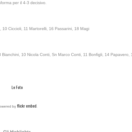
forma per il 4-3 decisivo.
0 Ciccioli, 11 Martorelli, 16 Passarini, 18 Magi
8 Bianchini, 10 Nicola Conti, Sn Marco Conti, 11 Bonfigli, 14 Papavero, 
Le Foto
flickr embed
owered by
.
4 ANNI AGO
Promo 30° edizione Campi
Gli Highlights