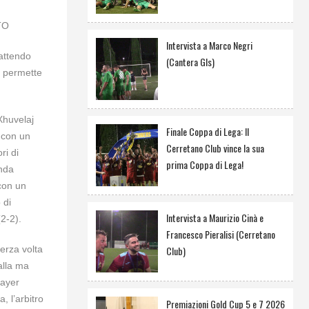
TO
Intervista a Marco Negri
battendo
(Cantera Gls)
e permette
Xhuvelaj
Finale Coppa di Lega: Il
 con un
Cerretano Club vince la sua
ri di
prima Coppa di Lega!
onda
 con un
 di
Intervista a Maurizio Cinà e
(2-2).
Francesco Pieralisi (Cerretano
Club)
terza volta
alla ma
Bayer
, l’arbitro
Premiazioni Gold Cup 5 e 7 2026