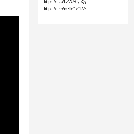
https://t.co/bzVURfyoQy
https://t.co/mzlkG7OlAS