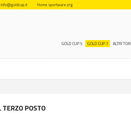
info@goldcup.it
Home sportware.org
GOLD CUP 5
GOLD CUP 7
ALTRI TOR
L TERZO POSTO