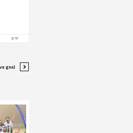
0
ova gsa)