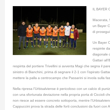
IL BAYER 
Macerata, 9
un Bayer C
di prosegui
Un Bayer Ca
respinte d
diagonale d
Gattari all’
respinta del portiere Trivellini si avventa Magi che segna il par
sinistro di Bianchini, prima di segnare il 2-1 con l’ispirato Gatta
mettere la palla a centrocampo che Passarini si invola sulla fas
Nella ripresa l’Urbisalviense è pericoloso con un calcio di puni
con una sfortunata deviazione nella propria porta di Ciccioli ch
non riesce ad essere concreto sottoporta, mentre l’Urbisalviense
Cappuccini prova la strada delle forti conclusioni da fuori con A