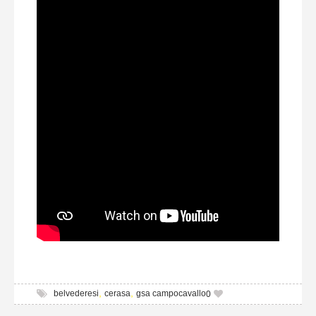
,
,
belvederesi
cerasa
gsa campocavallo
0