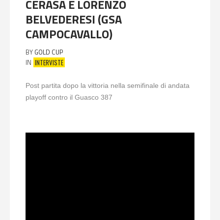
CERASA E LORENZO
BELVEDERESI (GSA
CAMPOCAVALLO)
BY
GOLD CUP
INTERVISTE
IN
Post partita dopo la vittoria nella semifinale di andata
playoff contro il Guasco 387